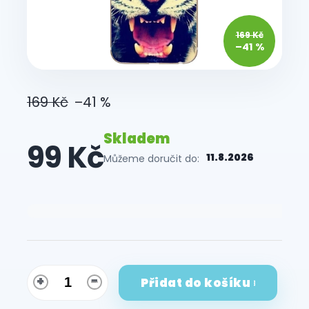
169 Kč
–41 %
169 Kč
–41 %
Skladem
99 Kč
11.8.2026
Můžeme doručit do:
Měrná
cena:
Přidat do košíku