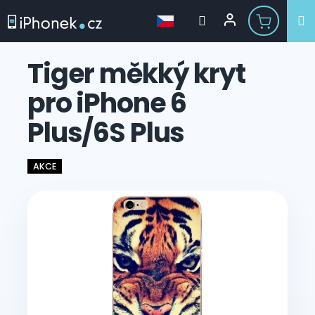
Přejít
na
Tiger měkký kryt
obsah
pro iPhone 6
Plus/6S Plus
AKCE