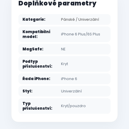
Doplňkové parametry
Kategorie
:
Pánské / Univerzální
Kompatibilní
iPhone 6 Plus/6S Plus
model
:
MagSafe
:
NE
Podtyp
Kryt
příslušenství
:
Řada iPhone
:
iPhone 6
Styl
:
Univerzální
Typ
Kryt/pouzdro
příslušenství
: