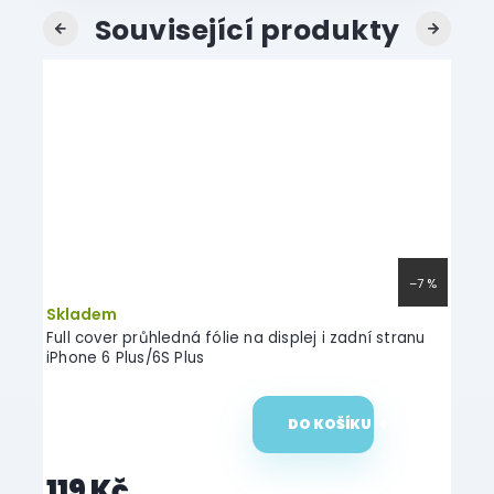
Související produkty
Previous
Next
AKC
–25 %
–7 %
Skladem
Skl
arátu
Full cover průhledná fólie na displej i zadní stranu
Swiss
iPhone 6 Plus/6S Plus
6 Plu
DO KOŠÍKU
119 Kč
14