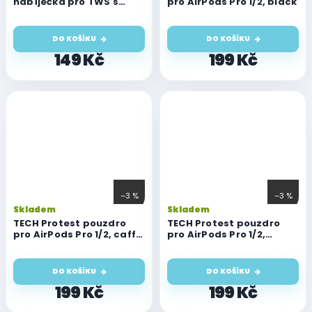
nabíječka pro TWS s
pro AirPods Pro 1/2, black
funkcí bezdrátového
nabíjení PodsPad, 5W,
bílá
DO KOŠÍKU
DO KOŠÍKU
149 Kč
199 Kč
–3 %
–3 %
Skladem
Skladem
TECH Protest pouzdro
TECH Protest pouzdro
pro AirPods Pro 1/2, caffe
pro AirPods Pro 1/2,
latte
cosmic orange
DO KOŠÍKU
DO KOŠÍKU
199 Kč
199 Kč