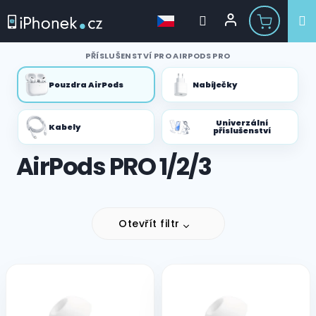
Přejít
PŘÍSLUŠENSTVÍ PRO AIRPODS PRO
na
obsah
Pouzdra AirPods
Nabíječky
Univerzální
Kabely
příslušenství
AirPods PRO 1/2/3
Otevřít filtr
V
ý
p