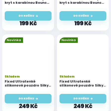
kryt s karabinou Bounce
kryt s karabinou Bounce
pro AirPods Pro 1/2/3,
pro AirPods Pro 1/2/3,
černý
zelený
DO KOŠÍKU
DO KOŠÍKU
199 Kč
199 Kč
Novinka
Novinka
Skladem
Skladem
Fixed Ultratenké
Fixed Ultratenké
silikonové pouzdro Silky
silikonové pouzdro Silky
pro Airpods Pro, černé
pro Airpods Pro, červené
DO KOŠÍKU
DO KOŠÍKU
249 Kč
249 Kč