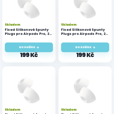
i
s
p
r
o
Skladem
Skladem
d
Fixed Silikonové špunty
Fixed Silikonové špunty
u
Plugs pro Airpods Pro, 2
Plugs pro Airpods Pro, 2
sady, velikost L
sady, velikost M
k
t
DO KOŠÍKU
DO KOŠÍKU
ů
199 Kč
199 Kč
Skladem
Skladem