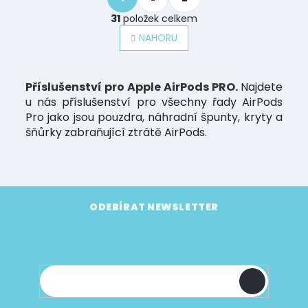
t
d
r
31
položek celkem
a
á
n
c
NAHORU
k
í
o
p
v
r
á
Příslušenství pro Apple AirPods PRO.
Najdete
v
n
k
u nás příslušenství pro všechny řady AirPods
í
y
Pro jako jsou pouzdra, náhradní špunty, kryty a
v
šňůrky zabraňující ztrátě AirPods.
ý
p
i
s
Z
u
á
ODEBÍRAT NEWSLETTER
p
Vložte svůj e-mail a my vám budeme zasílat
a
informace o nových produktech na našem e-
t
shopu.
í