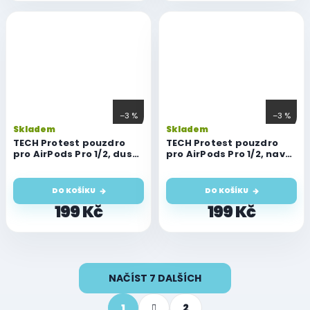
–3 %
–3 %
Skladem
Skladem
TECH Protest pouzdro
TECH Protest pouzdro
pro AirPods Pro 1/2, dusty
pro AirPods Pro 1/2, navy
pink
blue
DO KOŠÍKU
DO KOŠÍKU
199 Kč
199 Kč
O
NAČÍST 7 DALŠÍCH
v
l
S
á
1
2