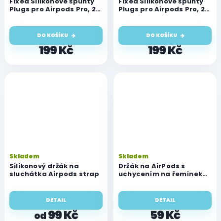
Fixed Silikonové špunty
Fixed Silikonové špunty
Plugs pro Airpods Pro, 2
Plugs pro Airpods Pro, 2
sady, velikost S
sady, velikost XS
DO KOŠÍKU
DO KOŠÍKU
199 Kč
199 Kč
Skladem
Skladem
Silikonový držák na
Držák na AirPods s
sluchátka Airpods strap
uchycením na řemínek
Watch
DETAIL
DETAIL
99 Kč
59 Kč
od