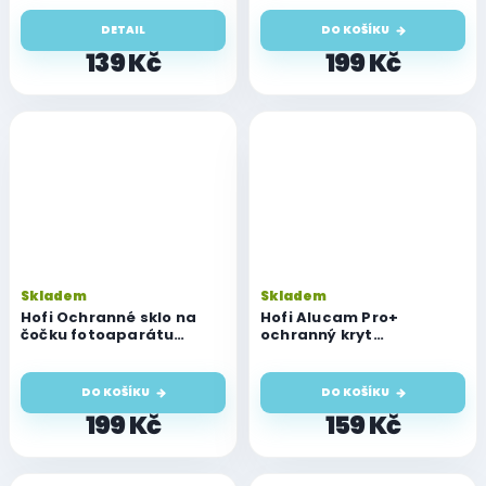
Pro/14 Pro Max
14 Pro/14 Pro Max, Deep
Purple
DETAIL
DO KOŠÍKU
139 Kč
199 Kč
Skladem
Skladem
Hofi Ochranné sklo na
Hofi Alucam Pro+
čočku fotoaparátu
ochranný kryt
Fullcam Pro+ pro iPhone
fotoaparátu pro iPhone
14 Pro/14 Pro Max, Gold
14 Pro a 14 Pro Max, černý
DO KOŠÍKU
DO KOŠÍKU
199 Kč
159 Kč