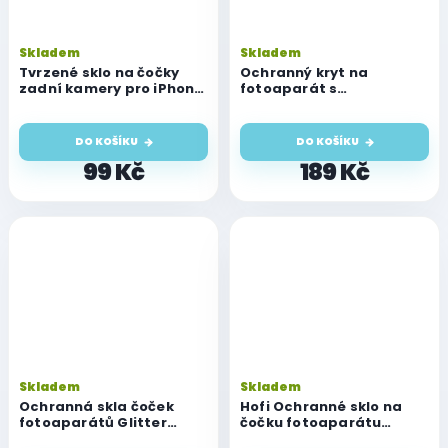
Skladem
Skladem
Tvrzené sklo na čočky
Ochranný kryt na
zadní kamery pro iPhone
fotoaparát s
14 Pro a 14 Pro Max
integrovaným tvrzeným
sklem pro iPhone 14 Pro a
14 Pro Max, barva grafit
DO KOŠÍKU
DO KOŠÍKU
99 Kč
189 Kč
Skladem
Skladem
Ochranná skla čoček
Hofi Ochranné sklo na
fotoaparátů Glitter
čočku fotoaparátu
glass pro iPhone 14
Fullcam Pro+ pro iPhone