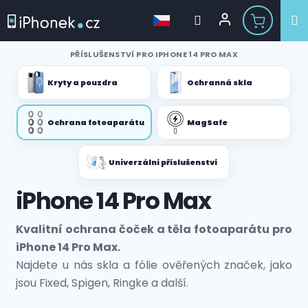
Přejít
PŘÍSLUŠENSTVÍ PRO IPHONE 14 PRO MAX
na
obsah
Kryty a pouzdra
Ochranná skla
Ochrana fotoaparátu
MagSafe
Univerzální příslušenství
iPhone 14 Pro Max
Kvalitní ochrana čoček a těla fotoaparátu pro
iPhone 14 Pro Max.
Najdete u nás skla a fólie ověřených značek, jako
jsou Fixed, Spigen, Ringke a další.