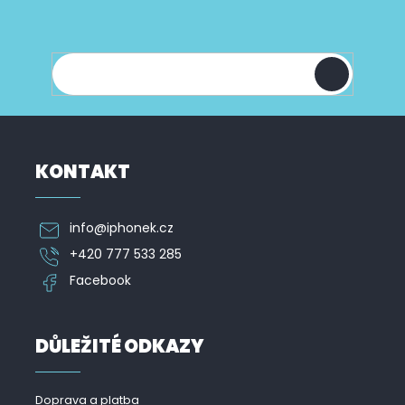
k
Vložte svůj e-mail a my vám budeme zasílat
a
y
informace o nových produktech na našem e-
t
v
shopu.
í
ý
p
i
s
u
KONTAKT
info
@
iphonek.cz
+420 777 533 285
Facebook
DŮLEŽITÉ ODKAZY
Doprava a platba