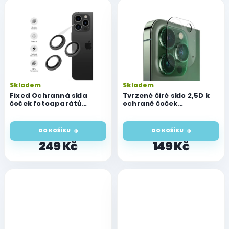
Skladem
Skladem
Fixed Ochranná skla
Tvrzené čiré sklo 2,5D k
čoček fotoaparátů
ochraně čoček
Camera Glass pro iPhone
fotoaparátu pro iPhone
14 Pro/14 Pro Max, space
14 Pro/14 Pro Max
gray
DO KOŠÍKU
DO KOŠÍKU
249 Kč
149 Kč