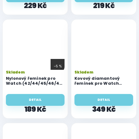
229 Kč
219 Kč
–5 %
Skladem
Skladem
Nylonový řemínek pro
Kovový diamantový
Watch (42/44/45/46/49
řemínek pro Watch
mm)
42/44/45/46/49 mm
DETAIL
DETAIL
189 Kč
349 Kč