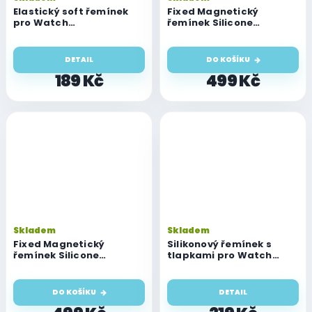
Elastický soft řemínek
Fixed Magnetický
pro Watch
řemínek Silicone
42mm/44mm/45mm/46mm/49mm,
Magnetic Strap pro
velikost S
Watch 44/45/46/49mm,
černý
DETAIL
DO KOŠÍKU
189 Kč
499 Kč
Skladem
Skladem
Fixed Magnetický
Silikonový řemínek s
řemínek Silicone
tlapkami pro Watch
Magnetic Strap pro
Series (42/44/45/46/49
Watch 44/45/46/49mm,
mm)
světle šedý
DO KOŠÍKU
DETAIL