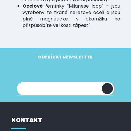
Ocelové
řemínky "Milanese loop" - jsou
vyrobeny ze tkané nerezové oceli a jsou
plně magnetické, v okamžiku ho
přizpůsobíte velikosti zápěstí.
Z
á
ODEBÍRAT NEWSLETTER
p
Vložte svůj e-mail a my vám budeme zasílat
a
informace o nových produktech na našem e-
t
shopu.
í
KONTAKT