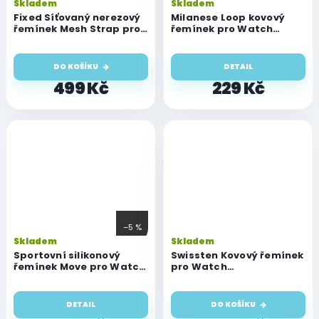
Skladem
Skladem
Fixed Síťovaný nerezový
Milanese Loop kovový
řemínek Mesh Strap pro
řemínek pro Watch
Watch
(42/44/45/46/49 mm)
42/44/45/46/49mm,
zlatý
DO KOŠÍKU
DETAIL
499 Kč
229 Kč
–5 %
Skladem
Skladem
Sportovní silikonový
Swissten Kovový řemínek
řemínek Move pro Watch
pro Watch
Series (42/44/45/46/49
42mm/44mm/45mm/46mm
mm)
černý
DETAIL
DO KOŠÍKU