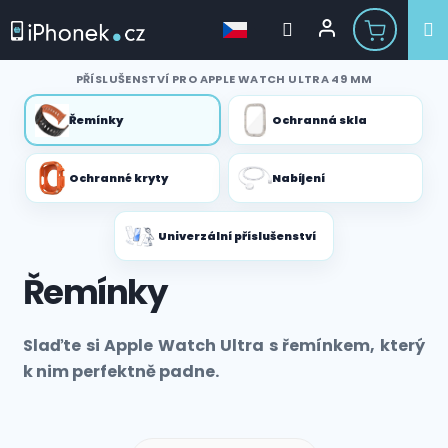
Přejít
PŘÍSLUŠENSTVÍ PRO APPLE WATCH ULTRA 49 MM
na
obsah
Řemínky
Ochranná skla
Ochranné kryty
Nabíjení
Univerzální příslušenství
Řemínky
Slaďte si Apple Watch Ultra s řemínkem, který
k nim perfektně padne.