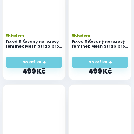
Skladem
Skladem
Fixed Síťovaný nerezový
Fixed Síťovaný nerezový
řemínek Mesh Strap pro
řemínek Mesh Strap pro
Watch
Watch
42/44/45/46/49mm,
42/44/45/46/49mm,
černý
stříbrný
DO KOŠÍKU
DO KOŠÍKU
499 Kč
499 Kč