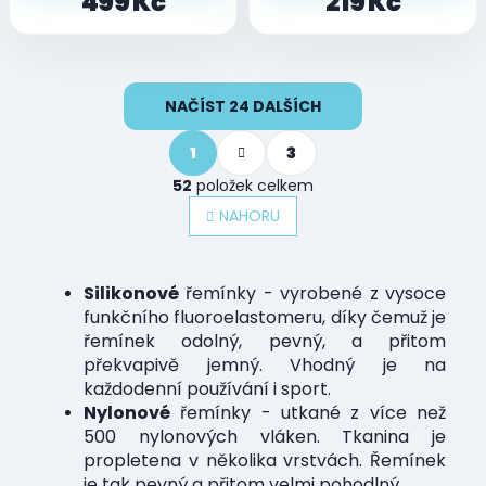
499 Kč
219 Kč
O
NAČÍST 24 DALŠÍCH
v
l
S
á
1
3
t
d
r
52
položek celkem
a
á
n
c
NAHORU
k
í
o
p
v
r
á
Silikonové
řemínky - vyrobené z vysoce
v
n
k
funkčního fluoroelastomeru, díky čemuž je
í
y
řemínek odolný, pevný, a přitom
v
překvapivě jemný. Vhodný je na
ý
každodenní používání i sport.
p
Nylonové
řemínky - utkané z více než
i
500 nylonových vláken. Tkanina je
s
propletena v několika vrstvách. Řemínek
u
je tak pevný a přitom velmi pohodlný.