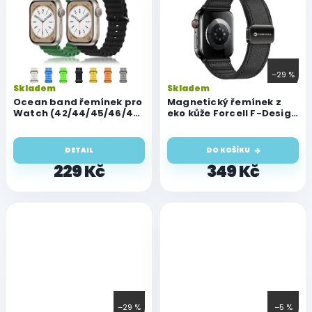
–29 %
Skladem
Skladem
Ocean band řemínek pro
Magnetický řemínek z
Watch (42/44/45/46/49
eko kůže Forcell F-Design
mm)
FA21 pro Apple Watch 42
/ 44 / 45 /46 / 49 mm,
černý
DETAIL
DO KOŠÍKU
229 Kč
349 Kč
–29 %
–5 %