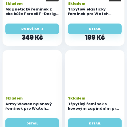
Skladem
Skladem
Magnetický řemínek z
Třpytivý elastický
eko kůže Forcell F-Design
řemínek pro Watch
FA21 pro Apple Watch 42
(42/44/45/46/49 mm)
/ 44 / 45 /46 / 49 mm,
hnědý
DO KOŠÍKU
DETAIL
349 Kč
189 Kč
Skladem
Skladem
Army Wowen nylonový
Třpytivý řemínek s
řemínek pro Watch
kovovým zapínáním pro
(42/44/45/46/49 mm)
Watch (42/44/45/46/49
mm)
DETAIL
DETAIL