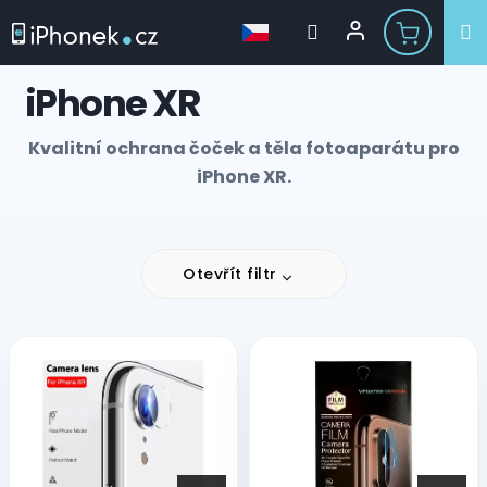
Přejít
iPhone XR
na
obsah
Kvalitní ochrana čoček a těla fotoaparátu pro
iPhone XR.
Otevřít filtr
V
ý
p
i
s
p