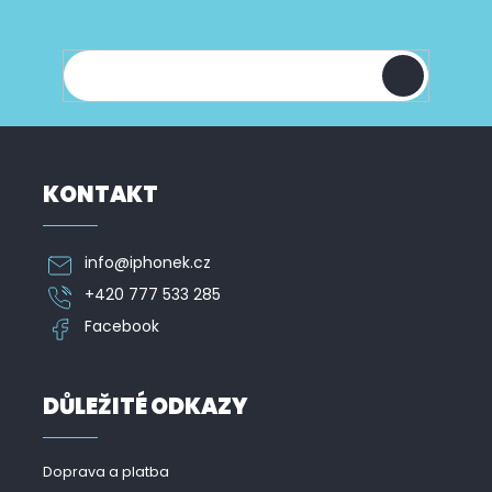
a
y
informace o nových produktech na našem e-
t
v
shopu.
í
ý
p
i
s
u
KONTAKT
info
@
iphonek.cz
+420 777 533 285
Facebook
DŮLEŽITÉ ODKAZY
Doprava a platba