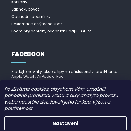
Kontakty
Jak nakupovat
Obchodní podmínky
Reklamace a výměna zboží
Podmínky ochrany osobních údajů - GDPR
FACEBOOK
Sledujte novinky, akce a tipy na příslušenství pro iPhone,
Apple Watch, AirPods a iPad.
Navštívit Facebook →
Používáme cookies, abychom Vám umožnili
pohodlné prohlížení webu a díky analýze provozu
webu neustále zlepšovali jeho funkce, výkon a
použitelnost.
Copyright 2026
iPhonek.cz
. Všechna práva vyhrazena.
Nastavení
Grafický návrh vytvořil a nakódoval
JirkaVyhnalek.cz