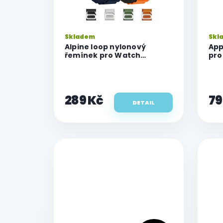
d
u
k
Skladem
Skl
t
Alpine loop nylonový
App
ů
řemínek pro Watch
pro
(42/44/45/46/49 mm)
289 Kč
79
DETAIL