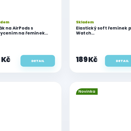
adem
Skladem
ák na AirPods s
Elastický soft řemínek 
ycením na řemínek
Watch
tch
42mm/44mm/45mm/4
velikost L
 Kč
189 Kč
DETAIL
DETAIL
Novinka