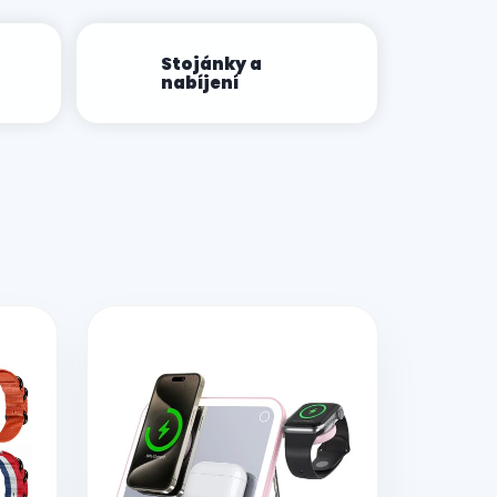
Stojánky a
nabíjení