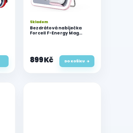
Skladem
Bezdrátová nabíječka
Forcell F-Energy Mag
Mirror 3v1, 15W kompatibilní
s MagSafe, Apple Watch,
AirPods, Samsung Watch,
růžová
899 Kč
DO KOŠÍKU