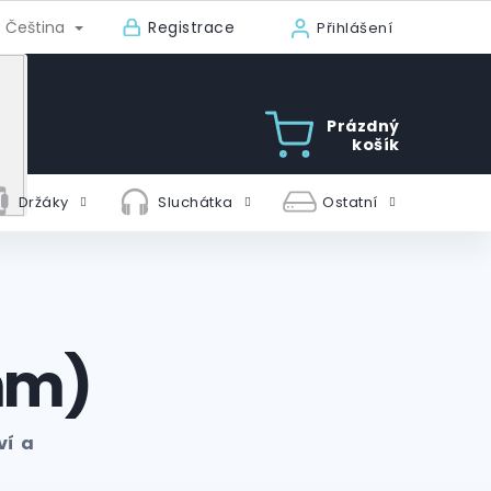
Registrace
Čeština
Přihlášení
Prázdný
košík
Držáky
Sluchátka
Ostatní
 mm)
ví a