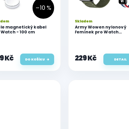
–10 %
adem
Skladem
le magnetický kabel
Army Wowen nylonový
 Watch - 100 cm
řemínek pro Watch
(42/44/45/46/49 mm)
9 Kč
229 Kč
DO KOŠÍKU
DETAIL