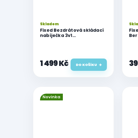
Skladem
Skl
Fixed Bezdrátová skládací
Fix
nabíječka 3v1
Ber
MagPowerstation Round s
42/
podporou MagSafe,
stř
15W+5W+5W, šedá
L, 
1 499 Kč
39
DO KOŠÍKU
Novinka