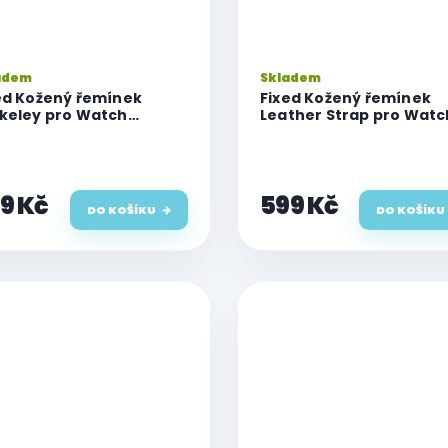
adem
Skladem
ed Kožený řemínek
Fixed Kožený řemínek
keley pro Watch
Leather Strap pro Watc
44/45/46/49 mm se
42mm/44mm/45mm/4
íbrnou sponou, velikost
černý
černý
9 Kč
599 Kč
DO KOŠÍKU
DO KOŠÍKU