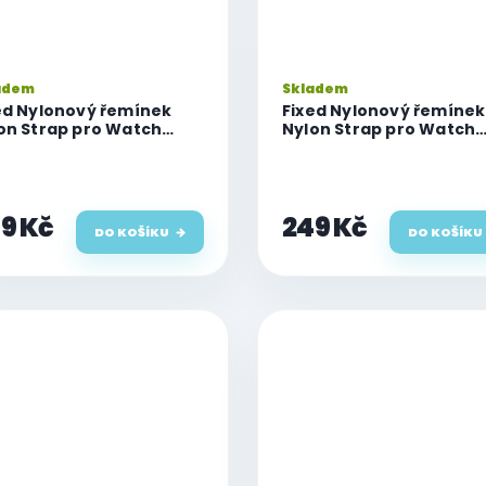
adem
Skladem
ed Nylonový řemínek
Fixed Nylonový řemínek
on Strap pro Watch
Nylon Strap pro Watch
m / 46mm / 45mm /
49mm / 46mm / 45mm /
m / 42mm, černý
44mm / 42mm, limetko
9 Kč
249 Kč
DO KOŠÍKU
DO KOŠÍKU