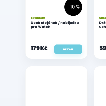
–10 %
Skladem
Skl
Dock stojánek / nabíječka
Drž
pro Watch
uch
Wa
179 Kč
59
DETAIL