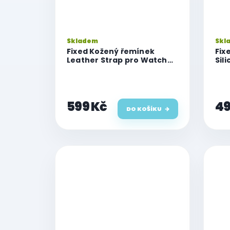
Skladem
Skl
Fixed Kožený řemínek
Fix
Leather Strap pro Watch
Sil
42mm/44mm/45mm/46mm/49mm,
pro
modrý
44/
599 Kč
49
DO KOŠÍKU