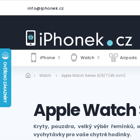
Přejít
info@iphonek.cz
na
obsah
iPhone
Watch
Airpods
Watch
Apple Watch Series 9/8/7 (45 mm)
Apple Watch 
Kryty, pouzdra, velký výběr řemínků, o
vychytávky pro vaše chytré hodinky.