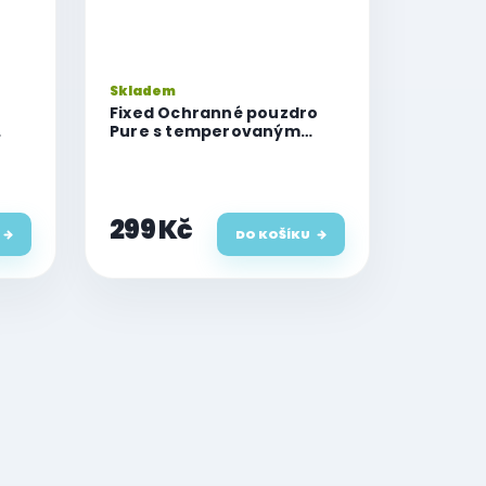
Skladem
Fixed Ochranné pouzdro
Pure s temperovaným
sklem pro Watch 45mm,
čiré
299 Kč
DO KOŠÍKU