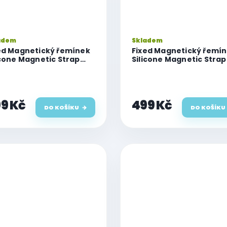
adem
Skladem
ed Magnetický řemínek
Fixed Magnetický řemí
icone Magnetic Strap
Silicone Magnetic Strap
 Watch
pro Watch
45/46/49mm, černý
44/45/46/49mm, světle
šedý
9 Kč
499 Kč
DO KOŠÍKU
DO KOŠÍKU