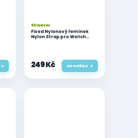
Skladem
Fixed Nylonový řemínek
Nylon Strap pro Watch
49mm / 46mm / 45mm /
vý
44mm / 42mm, neonově
modrý
249 Kč
DO KOŠÍKU