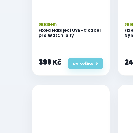
Skladem
Skl
Fixed Nabíjecí USB-C kabel
Fix
pro Watch, bílý
Nyl
49m
44m
399 Kč
24
DO KOŠÍKU