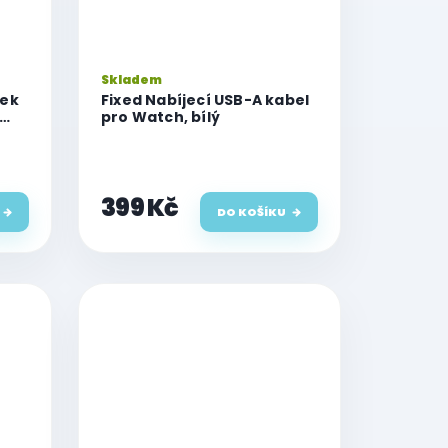
Skladem
nek
Fixed Nabíjecí USB-A kabel
pro Watch, bílý
399 Kč
DO KOŠÍKU