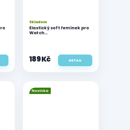
Skladem
pro
Elastický soft řemínek pro
Watch
6mm/49mm,
42mm/44mm/45mm/46mm/49mm,
velikost S
189 Kč
DETAIL
Novinka