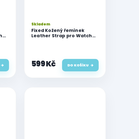
Skladem
Fixed Kožený řemínek
h
Leather Strap pro Watch
6mm/49mm,
42mm/44mm/45mm/46mm/49mm,
hnědý
599 Kč
DO KOŠÍKU