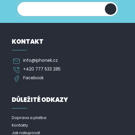
í
ý
p
i
s
u
KONTAKT
info
@
iphonek.cz
+420 777 533 285
Facebook
DŮLEŽITÉ ODKAZY
Doprava a platba
Kontakty
Jak nakupovat