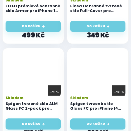
Skladem
Skladem
FIXED prémiové ochranné
Fixed Ochranné tvrzené
sklo Armor pro iPhone 14
sklo Full-Cover pro
Pro, s aplikátorem, černá
iPhone 14 Pro, lepení přes
celý displej, černé
DO KOŠÍKU
DO KOŠÍKU
499 Kč
349 Kč
–21 %
–26 %
Skladem
Skladem
Spigen tvrzené sklo ALM
Spigen tvrzené sklo
Glass FC 2-pack pro
Glass FC pro iPhone 14
iPhone 14 Pro
Pro
DO KOŠÍKU
DO KOŠÍKU