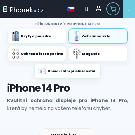
Přejít
PŘÍSLUŠENSTVÍ PRO IPHONE 14 PRO
na
obsah
Kryty a pouzdra
Ochranná skla
Ochrana fotoaparátu
MagSafe
Univerzální příslušenství
iPhone 14 Pro
Kvalitní ochrana displeje pro iPhone 14 Pro
,
která by neměla na vašem telefonu chybět.