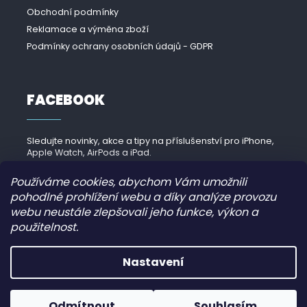
Obchodní podmínky
Reklamace a výměna zboží
Podmínky ochrany osobních údajů - GDPR
FACEBOOK
Sledujte novinky, akce a tipy na příslušenství pro iPhone,
Apple Watch, AirPods a iPad.
Navštívit Facebook →
Používáme cookies, abychom Vám umožnili
pohodlné prohlížení webu a díky analýze provozu
webu neustále zlepšovali jeho funkce, výkon a
použitelnost.
Copyright 2026
iPhonek.cz
. Všechna práva vyhrazena.
Nastavení
Grafický návrh vytvořil a nakódoval
JirkaVyhnalek.cz
Odmítnout
Souhlasím
Vytvořil Shoptet