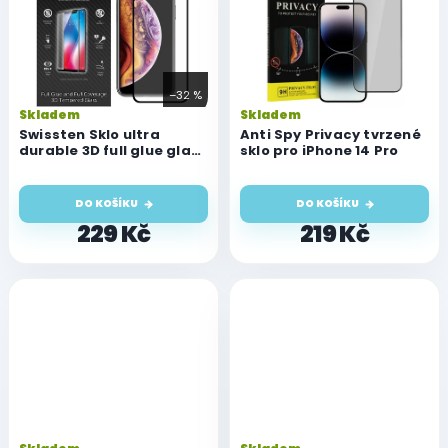
–32 %
Skladem
Skladem
Swissten Sklo ultra
Anti Spy Privacy tvrzené
durable 3D full glue glass
sklo pro iPhone 14 Pro
iPhone 14 Pro
DO KOŠÍKU
DO KOŠÍKU
229 Kč
219 Kč