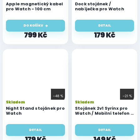
Apple magnetický kabel
Dock stojánek /
pro Watch - 100 cm
nabíječka pro Watch
DO KOŠÍKU
DETAIL
799 Kč
179 Kč
–48 %
–21 %
Skladem
Skladem
Night Stand stojánek pro
Stojánek 2v1 Syrinx pro
Watch
Watch / Mobilní telefon /
Tablet
DETAIL
DETAIL
179 Kč
149 Kč