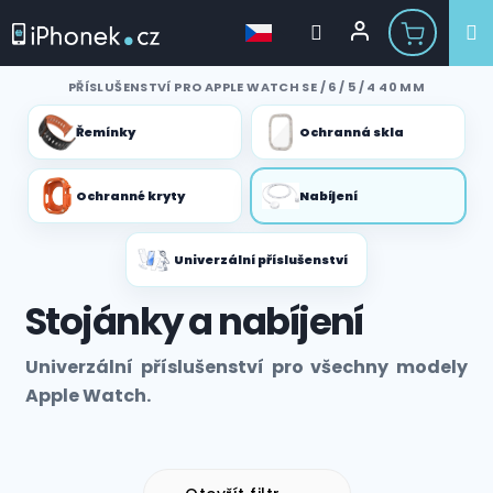
Přejít
PŘÍSLUŠENSTVÍ PRO APPLE WATCH SE / 6 / 5 / 4 40 MM
na
obsah
Řemínky
Ochranná skla
Ochranné kryty
Nabíjení
Univerzální příslušenství
Stojánky a nabíjení
Univerzální příslušenství pro všechny modely
Apple Watch.