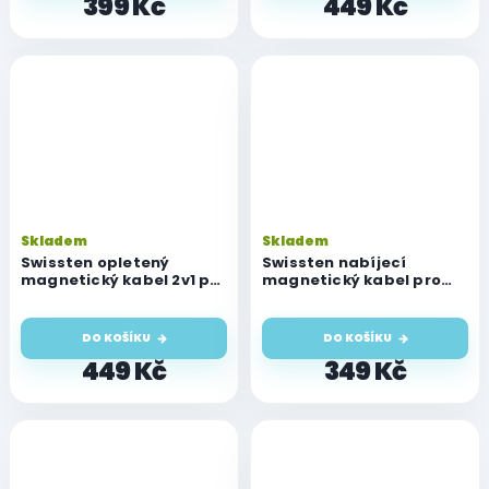
399 Kč
449 Kč
Skladem
Skladem
Swissten opletený
Swissten nabíjecí
magnetický kabel 2v1 pro
magnetický kabel pro
Watch a USB-C, USB-C 1.2
Watch, USB-A 1.2 m
M bílý
DO KOŠÍKU
DO KOŠÍKU
449 Kč
349 Kč