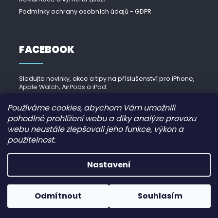
Podmínky ochrany osobních údajů - GDPR
FACEBOOK
Sledujte novinky, akce a tipy na příslušenství pro iPhone,
Apple Watch, AirPods a iPad.
Navštívit Facebook →
Používáme cookies, abychom Vám umožnili
pohodlné prohlížení webu a díky analýze provozu
webu neustále zlepšovali jeho funkce, výkon a
použitelnost.
Copyright 2026
iPhonek.cz
. Všechna práva vyhrazena.
Nastavení
Grafický návrh vytvořil a nakódoval
JirkaVyhnalek.cz
Odmítnout
Souhlasím
Vytvořil Shoptet