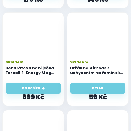
Skladem
Skladem
Bezdrátová nabíječka
Držák na AirPods s
Forcell F-Energy Mag
uchycením na řemínek
Mirror 3v1, 15W
Watch
kompatibilní s MagSafe,
Apple Watch, AirPods,
DO KOŠÍKU
DETAIL
Samsung Watch, růžová
899 Kč
59 Kč