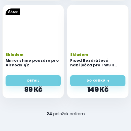
Akce
Skladem
Skladem
Mirror shine pouzdro pro
Fixed Bezdrátová
AirPods 1/2
nabíječka pro TWS s
funkcí bezdrátového
nabíjení PodsPad, 5W,
bílá
DETAIL
DO KOŠÍKU
89 Kč
149 Kč
O
24
položek celkem
v
l
á