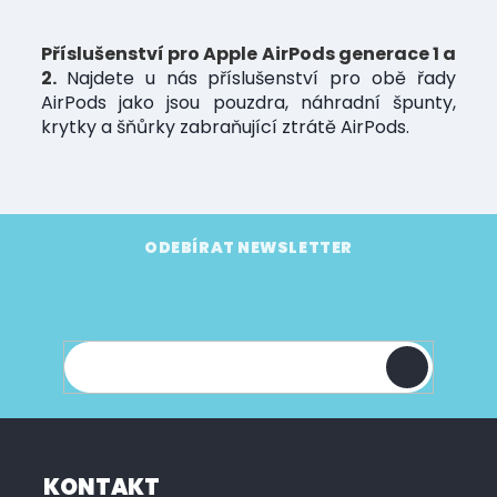
d
a
Příslušenství pro Apple AirPods generace 1 a
c
2.
Najdete u nás příslušenství pro obě řady
í
p
AirPods jako jsou pouzdra, náhradní špunty,
r
krytky a šňůrky zabraňující ztrátě AirPods.
v
k
y
v
Z
ý
á
p
ODEBÍRAT NEWSLETTER
i
p
Vložte svůj e-mail a my vám budeme zasílat
s
a
informace o nových produktech na našem e-
u
t
shopu.
í
KONTAKT