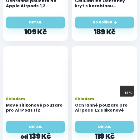
Ochranné pouzdro na
Cellularline Ochranný
Apple Airpods 1,2
kryt s karabinou
silikonové hladké
Dynamic pro AirPods 1&2
s nástavci za ucho,
modrý
DETAIL
DO KOŠÍKU
109 Kč
189 Kč
–14 %
Skladem
Skladem
Move silikonové pouzdro
Ochranné pouzdro pro
pro AirPods 1/2
Airpods 1,2 silikonové
DETAIL
DETAIL
139 Kč
119 Kč
od