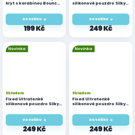
kryt s karabinou Bounce
silikonové pouzdro Silky
pro AirPods 1 & 2, růžový
pro Airpods, černé
DO KOŠÍKU
DO KOŠÍKU
199 Kč
249 Kč
Novinka
Novinka
Skladem
Skladem
Fixed Ultratenké
Fixed Ultratenké
silikonové pouzdro Silky
silikonové pouzdro Silky
pro Airpods, červené
pro Airpods, modré
DO KOŠÍKU
DO KOŠÍKU
249 Kč
249 Kč