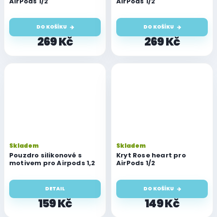
AirPods 1/2
AirPods 1/2
DO KOŠÍKU
DO KOŠÍKU
269 Kč
269 Kč
Skladem
Skladem
Pouzdro silikonové s
Kryt Rose heart pro
motivem pro Airpods 1,2
AirPods 1/2
DETAIL
DO KOŠÍKU
159 Kč
149 Kč