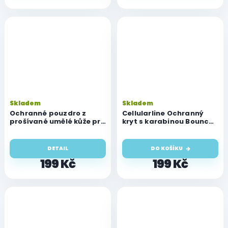
Skladem
Skladem
Ochranné pouzdro z
Cellularline Ochranný
prošívané umělé kůže pro
kryt s karabinou Bounce
Airpods 1,2
pro AirPods 1 & 2, bílý
DETAIL
DO KOŠÍKU
199 Kč
199 Kč