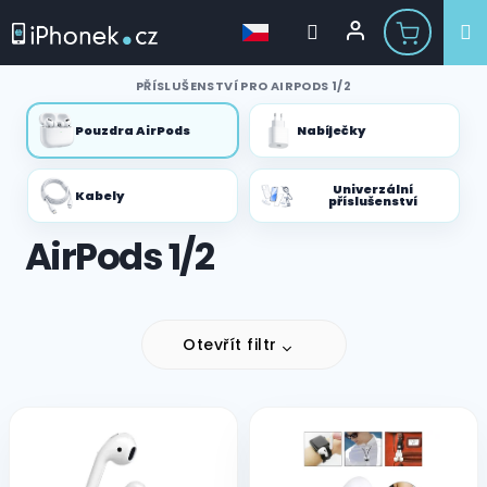
Přejít
PŘÍSLUŠENSTVÍ PRO AIRPODS 1/2
na
obsah
Pouzdra AirPods
Nabíječky
Univerzální
Kabely
příslušenství
AirPods 1/2
Otevřít filtr
V
ý
p