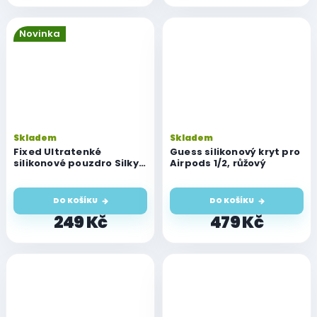
Novinka
Skladem
Skladem
Fixed Ultratenké
Guess silikonový kryt pro
silikonové pouzdro Silky
Airpods 1/2, růžový
pro Airpods, růžové
DO KOŠÍKU
DO KOŠÍKU
249 Kč
479 Kč