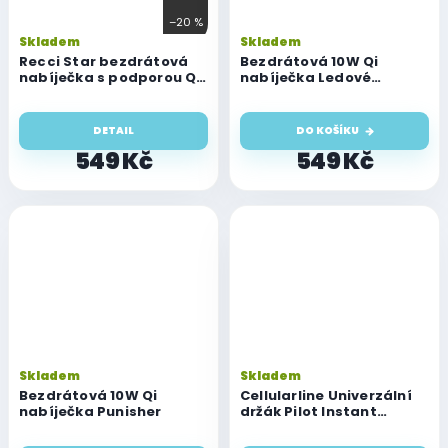
–20 %
Skladem
Skladem
Recci Star bezdrátová
Bezdrátová 10W Qi
nabíječka s podporou QI
nabíječka Ledové
nabíjení
království
DETAIL
DO KOŠÍKU
549 Kč
549 Kč
Skladem
Skladem
Bezdrátová 10W Qi
Cellularline Univerzální
nabíječka Punisher
držák Pilot Instant
Wireless s funkcí
bezdrátového nabíjení,