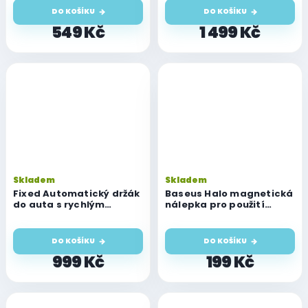
černý
DO KOŠÍKU
DO KOŠÍKU
549 Kč
1 499 Kč
Skladem
Skladem
Fixed Automatický držák
Baseus Halo magnetická
do auta s rychlým
nálepka pro použití
bezdrátovým nabíjením
MagSafe, 2 pack, černá
Matic, 15W, černý
DO KOŠÍKU
DO KOŠÍKU
999 Kč
199 Kč