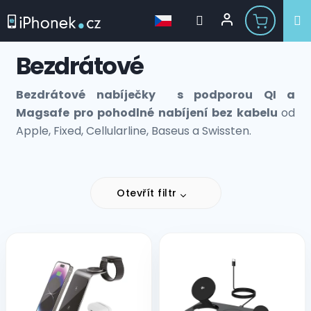
Přejít
Bezdrátové
na
obsah
Bezdrátové nabíječky s podporou QI a
Magsafe
pro pohodlné nabíjení bez kabelu
od
Apple, Fixed, Cellularline, Baseus a Swissten.
Otevřít filtr
V
ý
p
i
s