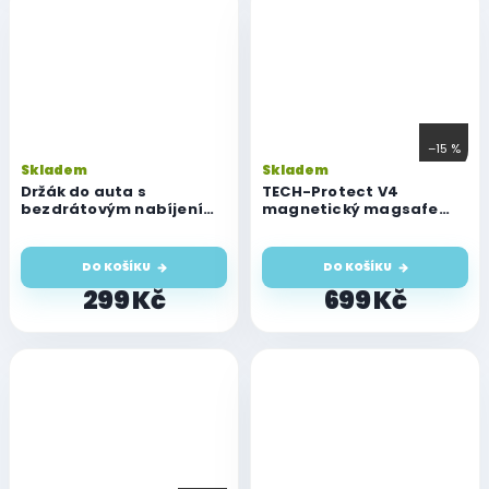
–15 %
Skladem
Skladem
Držák do auta s
TECH-Protect V4
bezdrátovým nabíjením
magnetický magsafe
Hoco CA105 15W černý
držák do mřížky, 15W,
černý
DO KOŠÍKU
DO KOŠÍKU
299 Kč
699 Kč