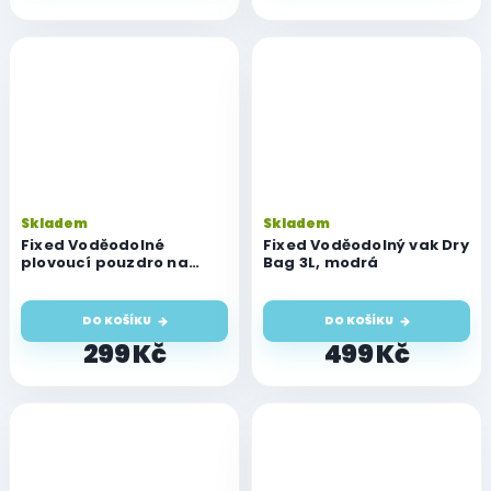
Skladem
Skladem
Fixed Voděodolné
Fixed Voděodolný vak Dry
plovoucí pouzdro na
Bag 3L, modrá
mobil Float s kvalitním
uzamykacím systémem
a certifikací IPX8, modrá
DO KOŠÍKU
DO KOŠÍKU
299 Kč
499 Kč