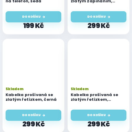
na telefon, šedá
zlatým zapínáním,
vertikální, růžová
DO KOŠÍKU
DO KOŠÍKU
199 Kč
299 Kč
Skladem
Skladem
Kabelka prošívaná se
Kabelka prošívaná se
zlatým řetízkem, černá
zlatým řetízkem,
červená
DO KOŠÍKU
DO KOŠÍKU
299 Kč
299 Kč