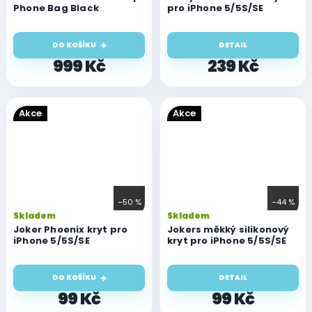
Phone Bag Black
pro iPhone 5/5S/SE
pr
je
4,
DO KOŠÍKU
DETAIL
z
5
999 Kč
239 Kč
hv
Akce
Akce
–50 %
–44 %
Skladem
Skladem
Joker Phoenix kryt pro
Jokers měkký silikonový
iPhone 5/5S/SE
kryt pro iPhone 5/5S/SE
DO KOŠÍKU
DETAIL
99 Kč
99 Kč