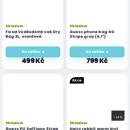
Skladem
Skladem
Fixed Voděodolný vak Dry
Guess phone bag 4G
Bag 3L, oranžová
Stripe gray (6,1")
DO KOŠÍKU
DO KOŠÍKU
499 Kč
799 Kč
Akce
–14 %
Pr
Skladem
Skladem
ho
Guess PU Saffiano Strap
Hairy rabbit warm kryt