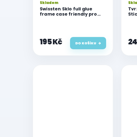
Skladem
Skl
t
Swissten Sklo full glue
Tvr
ů
frame case friendly pro
Sti
iPhone 16 Plus
iPh
195 Kč
24
DO KOŠÍKU