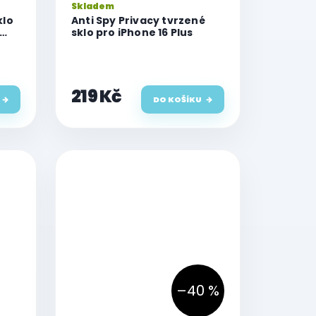
Skladem
klo
Anti Spy Privacy tvrzené
sklo pro iPhone 16 Plus
lus
219 Kč
DO KOŠÍKU
–40 %