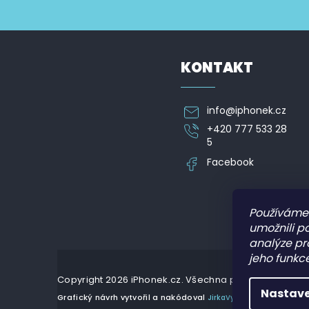
p
Vložte svůj e-mail a my vám budeme zasílat informa
y
a
v
t
ý
í
p
i
KONTAKT
s
u
info
@
iphonek.cz
+420 777 533 28
5
Facebook
Používáme
umožnili p
analýze pr
jeho funkce
Copyright 2026
iPhonek.cz
. Všechna práva vyhrazena
Nastave
Grafický návrh vytvořil a nakódoval
JirkaVyhnalek.cz