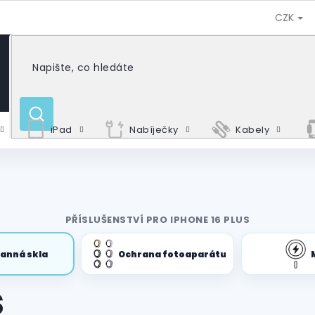
CZK
HLEDAT
iPad
Nabíječky
Kabely
PŘÍSLUŠENSTVÍ PRO IPHONE 16 PLUS
anná skla
Ochrana fotoaparátu
s