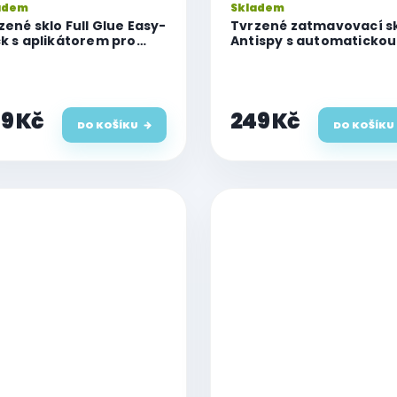
adem
Skladem
zené sklo Full Glue Easy-
Tvrzené zatmavovací s
ck s aplikátorem pro
Antispy s automatickou
one 16 Plus
instalací pro iPhone 16 P
9 Kč
249 Kč
DO KOŠÍKU
DO KOŠÍKU