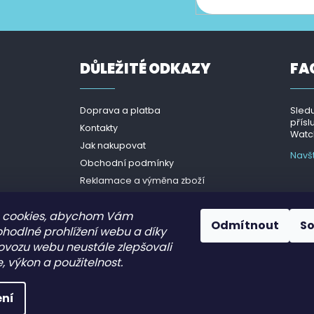
ce o nových produktech na našem e-shopu.
DŮLEŽITÉ ODKAZY
FA
Doprava a platba
Sledu
přísl
Kontakty
Watch
Jak nakupovat
Navš
Obchodní podmínky
Reklamace a výměna zboží
Podmínky ochrany osobních
údajů - GDPR
 cookies, abychom Vám
Odmítnout
S
ohodlné prohlížení webu a díky
ovozu webu neustále zlepšovali
, výkon a použitelnost.
.
ní