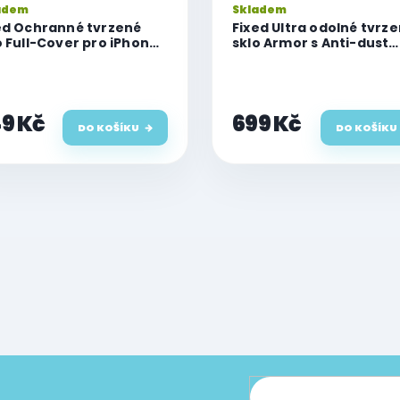
adem
Skladem
ed Ochranné tvrzené
Fixed Ultra odolné tvrz
o Full-Cover pro iPhone
sklo Armor s Anti-dust
lus, lepení přes celý
aplikátorem a AR vrstv
plej, černé
pro iPhone 15 Plus/iPho
Plus, černé
9 Kč
699 Kč
DO KOŠÍKU
DO KOŠÍKU