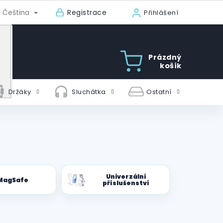
Registrace
Čeština
Přihlášení
Prázdný
košík
Držáky
Sluchátka
Ostatní
Univerzální
MagSafe
příslušenství