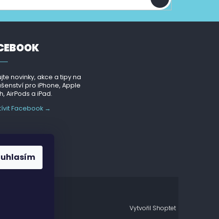
CEBOOK
jte novinky, akce a tipy na
ušenství pro iPhone, Apple
, AirPods a iPad.
tívit Facebook →
ouhlasím
Vytvořil Shoptet