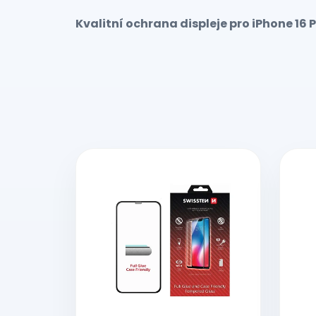
Kvalitní ochrana displeje pro iPhone 16 
V
ý
p
i
s
p
r
o
d
u
k