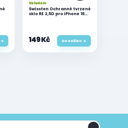
Skladem
ené
Swissten Ochranné tvrzené
sklo RE 2,5D pro iPhone 16
ou
Plus
ne16
149 Kč
DO KOŠÍKU