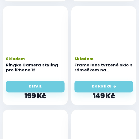
Skladem
Skladem
Ringke Camera styling
Frame lens tvrzené sklo s
pro iPhone 12
rámečkem na
fotoaparát iPhone 12
DETAIL
DO KOŠÍKU
199 Kč
149 Kč