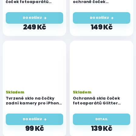
čoček fotoaparátů
ochraně čoček
Camera Glass pro iPhone
fotoaparátu pro iPhone
11/12/12 Mini, space gray
12
DO KOŠÍKU
DO KOŠÍKU
249 Kč
149 Kč
Skladem
Skladem
Tvrzené sklo na čočky
Ochranná skla čoček
zadní kamery pro iPhone
fotoaparátů Glitter
12 a 12 Mini
glass pro iPhone 12/12
Mini
DO KOŠÍKU
DETAIL
99 Kč
139 Kč