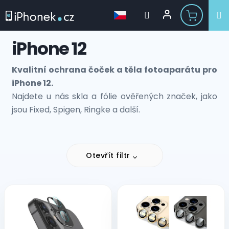
Přejít
iPhone 12
na
obsah
Kvalitní ochrana čoček a těla fotoaparátu pro
iPhone 12.
Najdete u nás skla a fólie ověřených značek, jako
jsou Fixed, Spigen, Ringke a další.
Otevřít filtr
V
ý
p
i