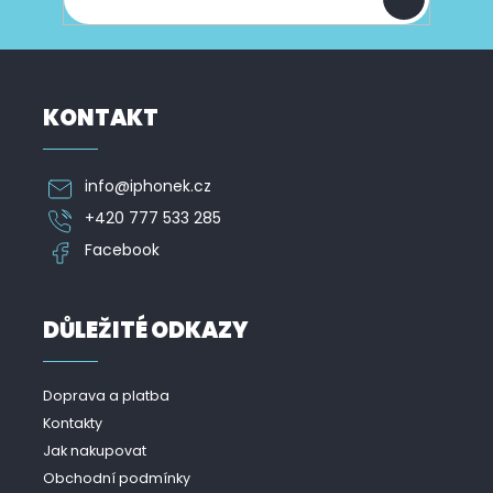
p
i
s
u
KONTAKT
info
@
iphonek.cz
+420 777 533 285
Facebook
DŮLEŽITÉ ODKAZY
Doprava a platba
Kontakty
Jak nakupovat
Obchodní podmínky