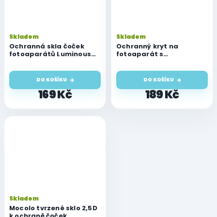
Skladem
Skladem
Ochranná skla čoček
Ochranný kryt na
fotoaparátů Luminous
fotoaparát s
glass pro iPhone 12/12
integrovaným tvrzeným
Mini, zelená
sklem pro iPhone 12,
barva grafit
DO KOŠÍKU
DO KOŠÍKU
169 Kč
189 Kč
Skladem
Mocolo tvrzené sklo 2,5D
k ochraně čoček