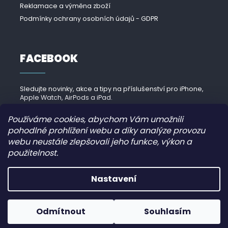
Reklamace a výměna zboží
Podmínky ochrany osobních údajů - GDPR
FACEBOOK
Sledujte novinky, akce a tipy na příslušenství pro iPhone,
Apple Watch, AirPods a iPad.
Navštívit Facebook →
Používáme cookies, abychom Vám umožnili
pohodlné prohlížení webu a díky analýze provozu
webu neustále zlepšovali jeho funkce, výkon a
použitelnost.
Copyright 2026
iPhonek.cz
. Všechna práva vyhrazena.
Nastavení
Grafický návrh vytvořil a nakódoval
JirkaVyhnalek.cz
Odmítnout
Souhlasím
Vytvořil Shoptet