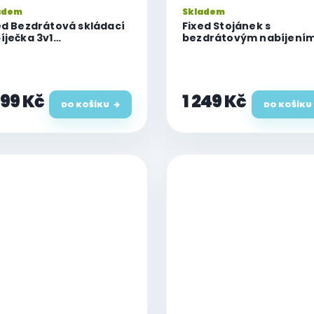
adem
Skladem
ed Bezdrátová skládací
Fixed Stojánek s
íječka 3v1
bezdrátovým nabíjení
Powerstation Round s
3v1 MagPowerstation Al
porou MagSafe,
s podporou MagSafe,
+5W+5W, šedá
15W+3.5W+2.5W, Qi2,
titanový
499 Kč
1 249 Kč
DO KOŠÍKU
DO KOŠÍKU