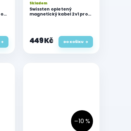
Skladem
Swissten opletený
ro
magnetický kabel 2v1 pro
C
Watch a USB-C, USB-C 1.2 M
bílý
449 Kč
DO KOŠÍKU
–10 %