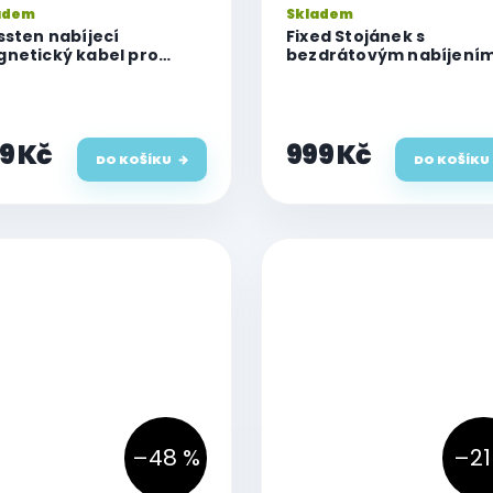
adem
Skladem
ssten nabíjecí
Fixed Stojánek s
netický kabel pro
bezdrátovým nabíjení
ch, USB-C 1.2 m
3v1 MagPowerstation s
podporou uchycení
MagSafe, 15W+15W+5W,
černý
9 Kč
999 Kč
DO KOŠÍKU
DO KOŠÍKU
–48 %
–21