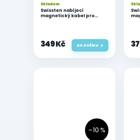
Skladem
Skl
Swissten nabíjecí
Swi
magnetický kabel pro
mag
Watch, USB-A 1.2 m
Wat
349 Kč
37
DO KOŠÍKU
–10 %