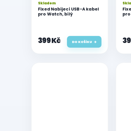
Skladem
Skl
Fixed Nabíjecí USB-A kabel
Fix
pro Watch, bílý
pro
399 Kč
39
DO KOŠÍKU