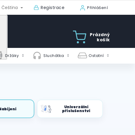
Registrace
Čeština
Přihlášení
Prázdný
košík
Držáky
Sluchátka
Ostatní
Univerzální
Nabíjení
příslušenství