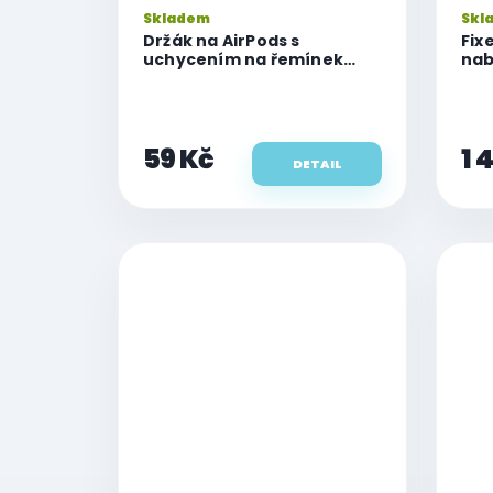
Skladem
Skl
Držák na AirPods s
Fix
uchycením na řemínek
nab
Watch
Mag
pod
15W
59 Kč
1 
DETAIL