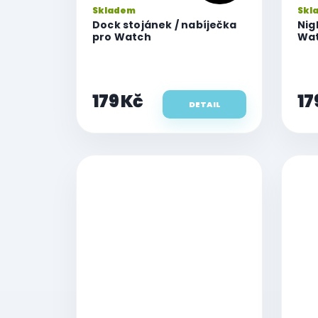
Skladem
Skl
Dock stojánek / nabíječka
Nig
pro Watch
Wa
179 Kč
17
DETAIL