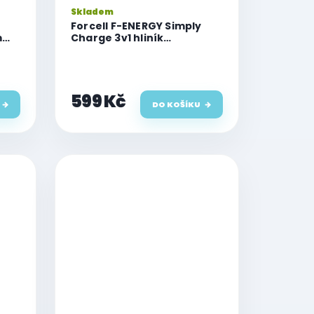
Skladem
Forcell F-ENERGY Simply
m
Charge 3v1 hliník
u 2
kompatibilní s Apple Watch
a Samsung Watch šedá
599 Kč
DO KOŠÍKU