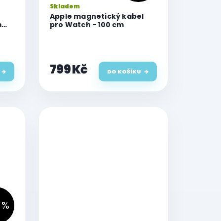
Skladem
Apple magnetický kabel
m
pro Watch - 100 cm
799 Kč
DO KOŠÍKU
 %