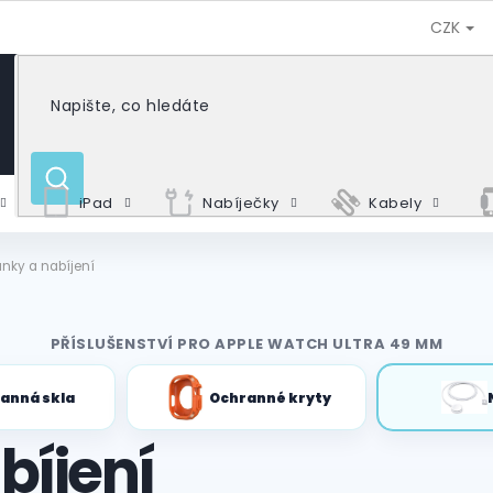
CZK
HLEDAT
iPad
Nabíječky
Kabely
ánky a nabíjení
PŘÍSLUŠENSTVÍ PRO APPLE WATCH ULTRA 49 MM
anná skla
Ochranné kryty
bíjení