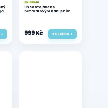
Skladem
cký
Fixed Stojánek s
ojan
bezdrátovým nabíjením
3v1 MagPowerstation ALU s
podporou uchycení
MagSafe, 15W+3.5W+2.5W,
space gray
999 Kč
DO KOŠÍKU