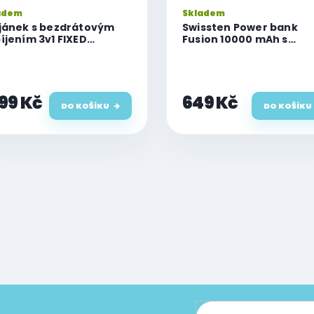
adem
Skladem
jánek s bezdrátovým
Swissten Power bank
íjením 3v1 FIXED
Fusion 10000 mAh s
Powerstation Alu 3 s
nabíjením pro Apple W
porou MagSafe,
(kompatibilní s MagSaf
+5W+3.5W, Qi2.2, černý
stříbrná
299 Kč
649 Kč
DO KOŠÍKU
DO KOŠÍKU