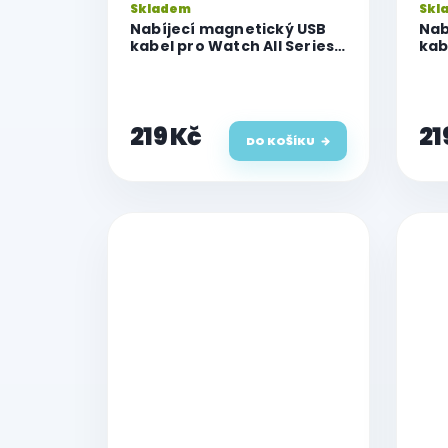
Skladem
Skl
t
Nabíjecí magnetický USB
Nab
ů
kabel pro Watch All Series
kab
1m - bílý
1m -
219 Kč
21
DO KOŠÍKU