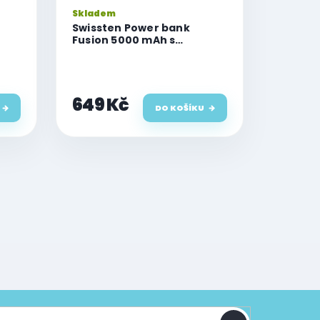
Skladem
Swissten Power bank
Fusion 5000 mAh s
atch
nabíjením pro Apple Watch
e)
(kompatibilní s MagSafe)
stříbrná
649 Kč
DO KOŠÍKU