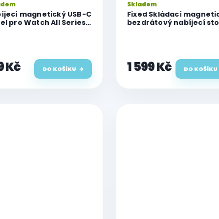
adem
Skladem
íjecí magnetický USB-C
Fixed Skládací magneti
el pro Watch All Series
bezdrátový nabíjecí st
 bílý
3v1 MagFlex Alu,
15W+2.5W+3.5W, šedý
9 Kč
1 599 Kč
DO KOŠÍKU
DO KOŠÍKU