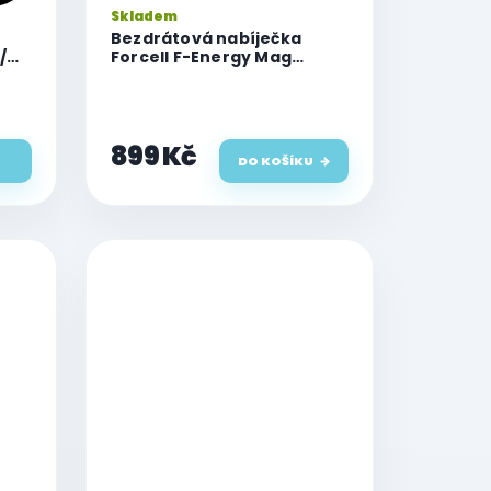
Skladem
Bezdrátová nabíječka
/
Forcell F-Energy Mag
Mirror 3v1, 15W kompatibilní
s MagSafe, Apple Watch,
AirPods, Samsung Watch,
růžová
899 Kč
DO KOŠÍKU