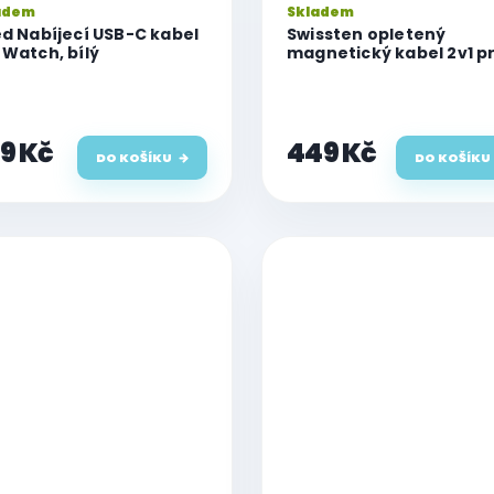
adem
Skladem
ed Nabíjecí USB-C kabel
Swissten opletený
 Watch, bílý
magnetický kabel 2v1 p
Watch a lightning, USB-
1.2 M bílý
9 Kč
449 Kč
DO KOŠÍKU
DO KOŠÍKU