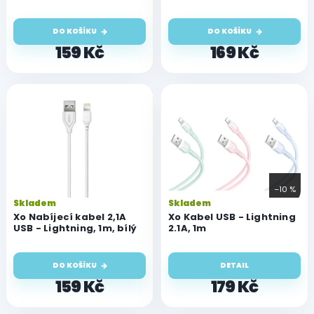
Lightning - USB pro
Lightning - USB pro
k
iPhone, 1m
iPhone, 2m
t
DO KOŠÍKU
DO KOŠÍKU
ů
159 Kč
169 Kč
–10 %
Skladem
Skladem
Xo Nabíjecí kabel 2,1A
Xo Kabel USB - Lightning
USB - Lightning, 1m, bílý
2.1A, 1m
DO KOŠÍKU
DETAIL
159 Kč
179 Kč