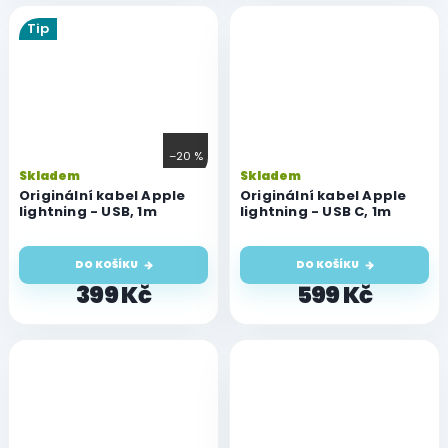
Tip
–20 %
Průměrné
Skladem
Skladem
hodnocení
Originální kabel Apple
Originální kabel Apple
lightning - USB, 1m
produktu
lightning - USB C, 1m
je
5,0
DO KOŠÍKU
DO KOŠÍKU
z
5
399 Kč
599 Kč
hvězdiček.