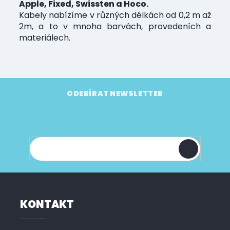
k
Apple, Fixed, Swissten a Hoco.
í
y
Kabely nabízíme v různých délkách od 0,2 m až
v
2m, a to v mnoha barvách, provedeních a
ý
materiálech.
p
i
s
u
Z
á
ODEBÍRAT NEWSLETTER
p
Vložte svůj e-mail a my vám budeme zasílat
a
informace o nových produktech na našem e-
t
shopu.
í
KONTAKT