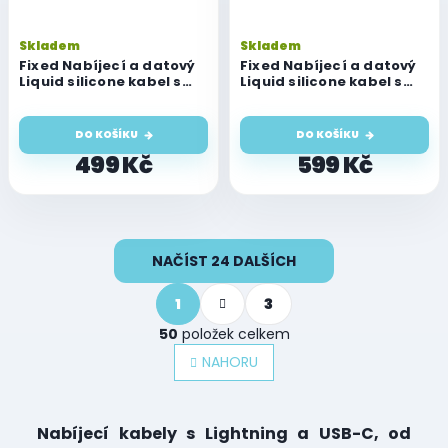
Skladem
Skladem
Fixed Nabíjecí a datový
Fixed Nabíjecí a datový
Liquid silicone kabel s
Liquid silicone kabel s
konektory USB-
konektory USB-
C/Lightning a podporou
C/Lightning a podporou
PD, 1.2m, MFI, bílý
PD, 2m, MFI, bílý
DO KOŠÍKU
DO KOŠÍKU
499 Kč
599 Kč
O
NAČÍST 24 DALŠÍCH
v
l
S
á
1
3
t
d
r
50
položek celkem
a
á
n
c
NAHORU
k
í
o
p
v
r
á
Nabíjecí kabely s Lightning a USB-C,
od
v
n