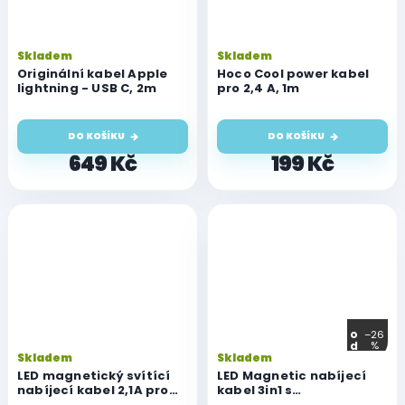
Skladem
Skladem
Originální kabel Apple
Hoco Cool power kabel
lightning - USB C, 2m
pro 2,4 A, 1m
DO KOŠÍKU
DO KOŠÍKU
649 Kč
199 Kč
o
–26
d
%
Skladem
Skladem
LED magnetický svítící
LED Magnetic nabíjecí
nabíjecí kabel 2,1A pro
kabel 3in1 s
iPhone, 1m
vyměnitelnými konektory