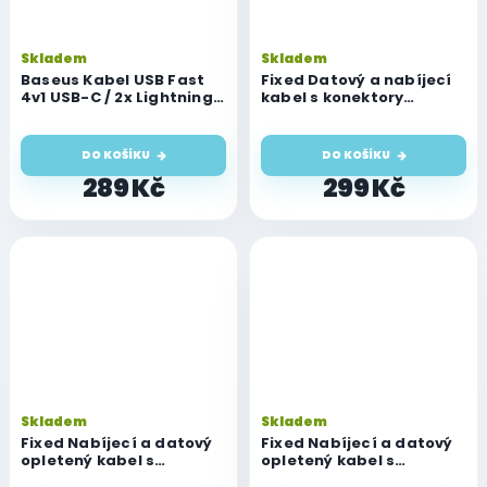
Skladem
Skladem
Baseus Kabel USB Fast
Fixed Datový a nabíjecí
4v1 USB-C / 2x Lightning /
kabel s konektory
Micro 3,5A 1,2m
USB/Lightning, 1 metr,
MFI certifikace, černý
DO KOŠÍKU
DO KOŠÍKU
289 Kč
299 Kč
Skladem
Skladem
Fixed Nabíjecí a datový
Fixed Nabíjecí a datový
opletený kabel s
opletený kabel s
konektory USB-
konektory USB-