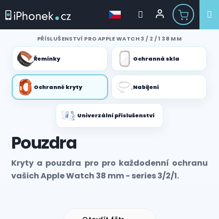
Přejít
PŘÍSLUŠENSTVÍ PRO APPLE WATCH 3 / 2 / 1 38 MM
na
obsah
Řemínky
Ochranná skla
Ochranné kryty
Nabíjení
Univerzální příslušenství
Pouzdra
Kryty a pouzdra pro pro každodenní ochranu
vašich Apple Watch 38 mm - series 3/2/1.