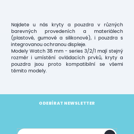
l
á
d
a
Najdete u nás kryty a pouzdra v různých
c
barevných provedeních a materiálech
í
p
(plastové, gumové a silikonové), i pouzdra s
r
integrovanou ochranou displeje.
v
Modely Watch 38 mm - series 3/2/1 mají stejný
k
rozměr i umístění ovládacích prvků, kryty a
y
pouzdra jsou proto kompatibilní se všemi
v
těmito modely.
ý
p
i
s
u
Z
á
ODEBÍRAT NEWSLETTER
p
Vložte svůj e-mail a my vám budeme zasílat
a
informace o nových produktech na našem e-
t
shopu.
í