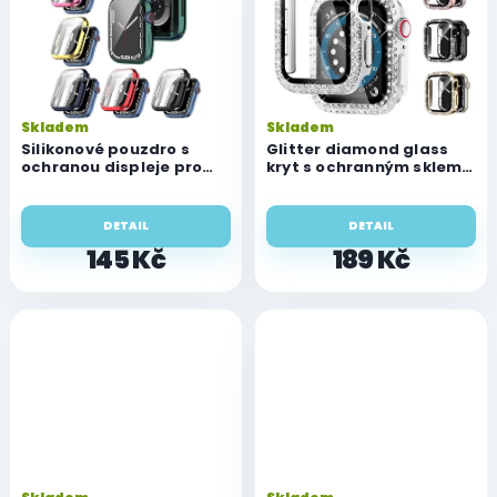
Skladem
Skladem
Silikonové pouzdro s
Glitter diamond glass
ochranou displeje pro
kryt s ochranným sklem
Watch series 3/2/1 (38
pro Watch 3/2/1 (38 mm)
mm)
DETAIL
DETAIL
145 Kč
189 Kč