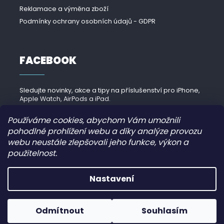
Reklamace a výměna zboží
Podmínky ochrany osobních údajů - GDPR
FACEBOOK
Sledujte novinky, akce a tipy na příslušenství pro iPhone,
Apple Watch, AirPods a iPad.
Navštívit Facebook →
Používáme cookies, abychom Vám umožnili
pohodlné prohlížení webu a díky analýze provozu
webu neustále zlepšovali jeho funkce, výkon a
použitelnost.
Copyright 2026
iPhonek.cz
. Všechna práva vyhrazena.
Nastavení
Grafický návrh vytvořil a nakódoval
JirkaVyhnalek.cz
Odmítnout
Souhlasím
Vytvořil Shoptet