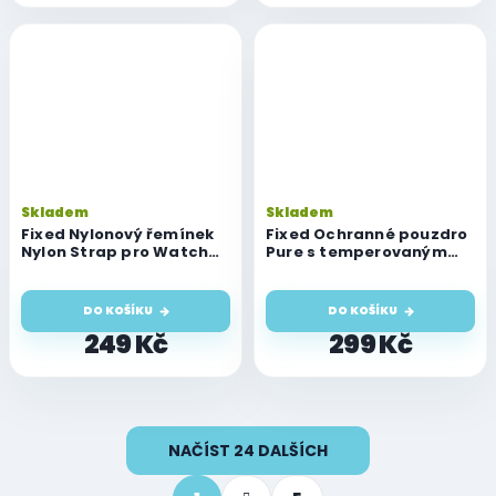
Skladem
Skladem
Fixed Nylonový řemínek
Fixed Ochranné pouzdro
Nylon Strap pro Watch
Pure s temperovaným
49mm / 46mm / 45mm /
sklem pro Watch 44mm,
44mm / 42mm, tmavě
čiré
limetkový
DO KOŠÍKU
DO KOŠÍKU
249 Kč
299 Kč
O
NAČÍST 24 DALŠÍCH
v
l
S