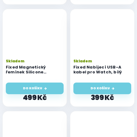
Skladem
Skladem
Fixed Magnetický
Fixed Nabíjecí USB-A
řemínek Silicone
kabel pro Watch, bílý
Magnetic Strap pro
Watch 44/45/46/49mm,
světle šedý
DO KOŠÍKU
DO KOŠÍKU
499 Kč
399 Kč