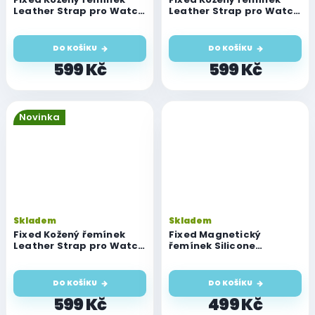
Leather Strap pro Watch
Leather Strap pro Watch
42mm/44mm/45mm/46mm/49mm,
42mm/44mm/45mm/46mm
černý
hnědý
DO KOŠÍKU
DO KOŠÍKU
599 Kč
599 Kč
Novinka
Skladem
Skladem
Fixed Kožený řemínek
Fixed Magnetický
Leather Strap pro Watch
řemínek Silicone
42mm/44mm/45mm/46mm/49mm,
Magnetic Strap pro
modrý
Watch 44/45/46/49mm,
černý
DO KOŠÍKU
DO KOŠÍKU
599 Kč
499 Kč