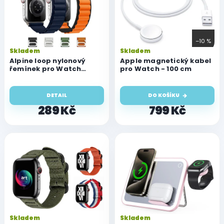
i
s
p
r
–10 %
o
Skladem
Skladem
d
Alpine loop nylonový
Apple magnetický kabel
u
řemínek pro Watch
pro Watch - 100 cm
(42/44/45/46/49 mm)
k
t
DETAIL
DO KOŠÍKU
ů
289 Kč
799 Kč
Skladem
Skladem