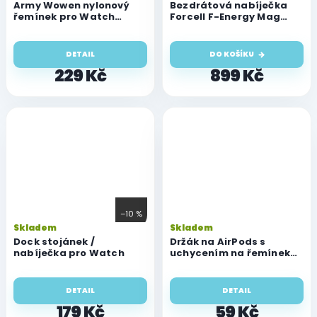
Army Wowen nylonový
Bezdrátová nabíječka
řemínek pro Watch
Forcell F-Energy Mag
(42/44/45/46/49 mm)
Mirror 3v1, 15W
kompatibilní s MagSafe,
Apple Watch, AirPods,
DETAIL
DO KOŠÍKU
Samsung Watch, růžová
229 Kč
899 Kč
–10 %
Skladem
Skladem
Dock stojánek /
Držák na AirPods s
nabíječka pro Watch
uchycením na řemínek
Watch
DETAIL
DETAIL
179 Kč
59 Kč