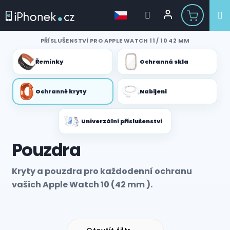
Přejít
PŘÍSLUŠENSTVÍ PRO APPLE WATCH 11 / 10 42 MM
na
obsah
Řemínky
Ochranná skla
Ochranné kryty
Nabíjení
Univerzální příslušenství
Pouzdra
Kryty a pouzdra pro každodenní ochranu
vašich Apple Watch 10 (42 mm ).