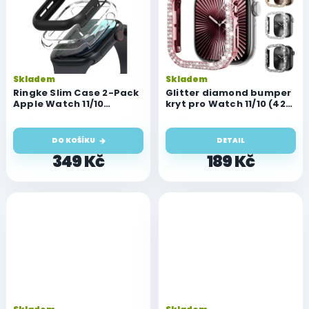
Skladem
Skladem
Ringke Slim Case 2-Pack
Glitter diamond bumper
Apple Watch 11/10
kryt pro Watch 11/10 (42
(42mm) - CLEAR & MATTE
mm)
BLACK
DO KOŠÍKU
DETAIL
349 Kč
189 Kč