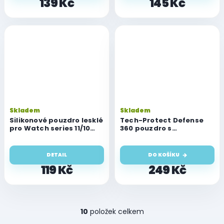
139 Kč
145 Kč
Skladem
Skladem
Silikonové pouzdro lesklé
Tech-Protect Defense
pro Watch series 11/10
360 pouzdro s
(42 mm)
ochranným sklem na
Apple Watch 42mm, čiré
DETAIL
DO KOŠÍKU
119 Kč
249 Kč
O
10
položek celkem
v