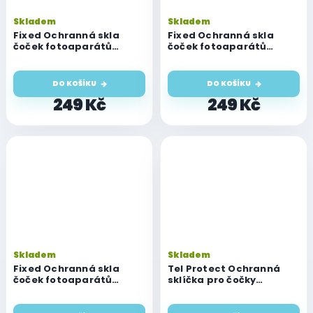
Skladem
Skladem
Fixed Ochranná skla
Fixed Ochranná skla
čoček fotoaparátů
čoček fotoaparátů
Camera Glass pro iPhone
Camera Glass pro iPhone
16/16 Plus, space grey
16/16 Plus, stříbrná
DO KOŠÍKU
DO KOŠÍKU
249 Kč
249 Kč
Skladem
Skladem
Fixed Ochranná skla
Tel Protect Ochranná
čoček fotoaparátů
sklíčka pro čočky
Camera Glass pro iPhone
fotoaparátu 3D s
16/16 Plus, zelená
aplikátorem, iPhone 16/16