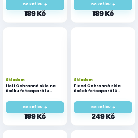
DO KOŠÍKU
DO KOŠÍKU
189 Kč
189 Kč
Skladem
Skladem
Hofi Ochranné sklo na
Fixed Ochranná skla
čočku fotoaparátu
čoček fotoaparátů
Fullcam Pro+ pro iPhone
Camera Glass pro iPhone
16/16 Plus, Black
16/16 Plus, černá
DO KOŠÍKU
DO KOŠÍKU
199 Kč
249 Kč