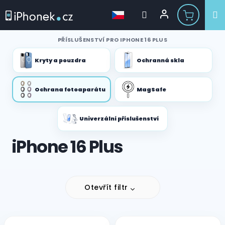
Přejít
PŘÍSLUŠENSTVÍ PRO IPHONE 16 PLUS
na
obsah
Kryty a pouzdra
Ochranná skla
Ochrana fotoaparátu
MagSafe
Univerzální příslušenství
iPhone 16 Plus
Otevřít filtr
V