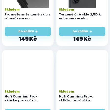
Skladem
Skladem
Frame lens tvrzené sklo s
Tvrzené čiré sklo 2,5D k
rámečkem na
ochraně čoček
fotoaparát iPhone 16/16
fotoaparátu pro iPhone
Plus
16/16 Plus
DO KOŠÍKU
DO KOŠÍKU
149 Kč
149 Kč
Skladem
Skladem
Hofi Camring Pro+,
Hofi Camring Pro+,
sklíčko pro čočku
sklíčko pro čočku
fotoaparátu, iPhone
fotoaparátu, iPhone
16/16 Plus, černé
16/16 Plus, průhledné