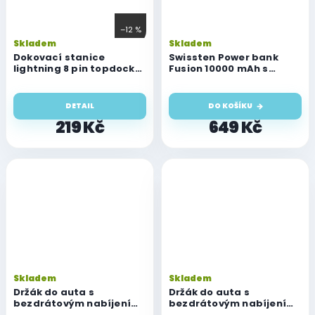
–12 %
Skladem
Skladem
Dokovací stanice
Swissten Power bank
lightning 8 pin topdock
Fusion 10000 mAh s
pro iPhone
nabíjením pro Apple
Watch (kompatibilní s
MagSafe) stříbrná
DETAIL
DO KOŠÍKU
219 Kč
649 Kč
Skladem
Skladem
Držák do auta s
Držák do auta s
bezdrátovým nabíjením
bezdrátovým nabíjením
Forcell F-Grip HS6 15W
Hoco CA105 15W černý