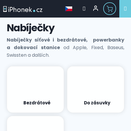
Přejít
Nabíječky
na
obsah
Nabíječky síťové i bezdrátové, powerbanky
a dokovací stanice
od Apple, Fixed, Baseus,
Swissten a dalších.
Bezdrátové
Do zásuvky