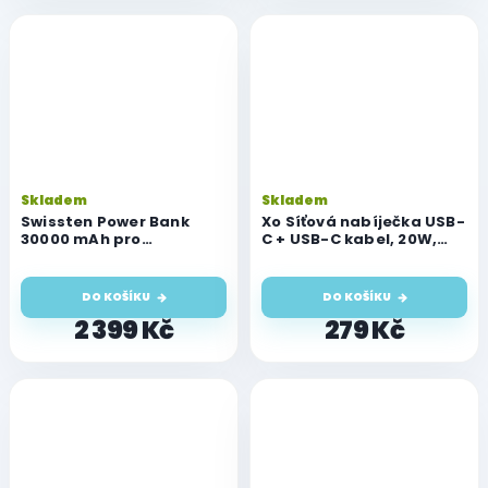
Skladem
Skladem
Swissten Power Bank
Xo Síťová nabíječka USB-
30000 mAh pro
C + USB-C kabel, 20W,
notebooky 133W Power
bílá
Delivery Grey
DO KOŠÍKU
DO KOŠÍKU
2 399 Kč
279 Kč