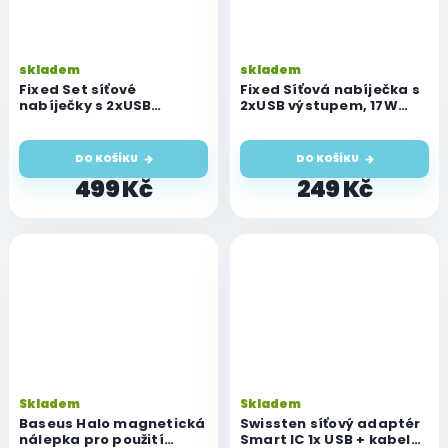
skladem
skladem
Fixed Set síťové
Fixed Síťová nabíječka s
nabíječky s 2xUSB
2xUSB výstupem, 17W
výstupem a
Smart Rapid Charge,
USB/Lightning kabelu, 1
černá
metr, MFI, 17W Smart
DO KOŠÍKU
DO KOŠÍKU
Rapid Charge, bílá
499 Kč
249 Kč
Skladem
Skladem
Baseus Halo magnetická
Swissten síťový adaptér
nálepka pro použití
Smart IC 1x USB + kabel