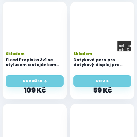
od
–14
až
%
Skladem
Skladem
Fixed Propiska 3v1 se
Dotykové pero pro
stylusem a stojánkem
dotykový displej pro
Pen, antibakteriální
mobil / tablet
povrch, hliníkové tělo,
černá
DO KOŠÍKU
DETAIL
109 Kč
59 Kč