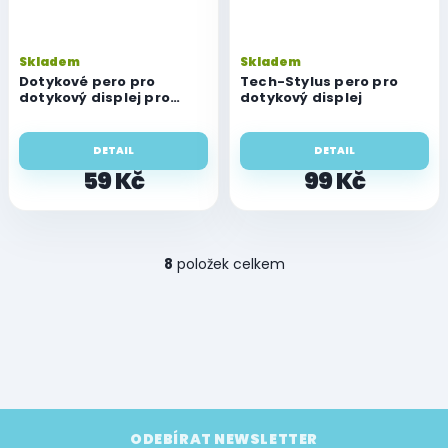
Skladem
Skladem
Dotykové pero pro
Tech-Stylus pero pro
dotykový displej pro
dotykový displej
mobil / tablet
DETAIL
DETAIL
59 Kč
99 Kč
O
8
položek celkem
v
l
á
d
a
c
í
p
Z
r
á
ODEBÍRAT NEWSLETTER