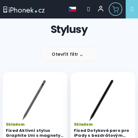
Přejít
Stylusy
na
obsah
Otevřít filtr
V
ý
p
i
s
p
r
o
Skladem
Skladem
d
Fixed Aktivní stylus
Fixed Dotykové pero pro
u
Graphite Uni s magnety
iPady s bezdrátovým