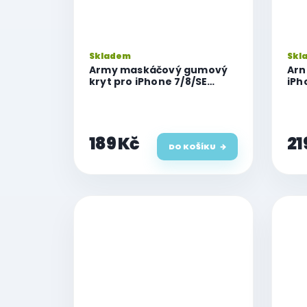
Skladem
Skl
Army maskáčový gumový
Arn
kryt pro iPhone 7/8/SE
iPh
(2020/2022)
189 Kč
21
DO KOŠÍKU