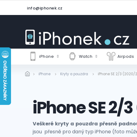
Přejít
info@iphonek.cz
na
obsah
iPhone
Watch
Airpods
iPhone
Kryty a pouzdra
iPhone SE 2/3 (2020/
iPhone SE 2/3
Veškeré kryty a pouzdra přesně padno
jsou přesně pro daný typ iPhone (foto může 