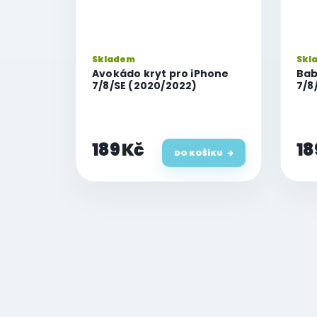
Skladem
Skl
Avokádo kryt pro iPhone
Bab
7/8/SE (2020/2022)
7/8
189 Kč
18
DO KOŠÍKU
O
v
l
á
d
a
c
í