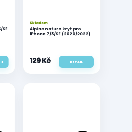
Skladem
8/SE
Alpine nature kryt pro
iPhone 7/8/SE (2020/2022)
129 Kč
DETAIL