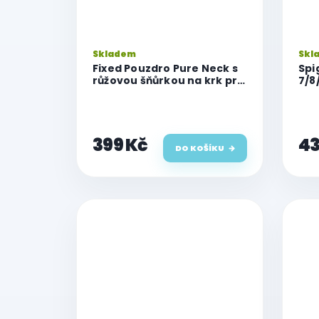
Skladem
Skl
Fixed Pouzdro Pure Neck s
Spi
růžovou šňůrkou na krk pro
7/8
iPhone 7/8/SE (2020/2022)
399 Kč
43
DO KOŠÍKU