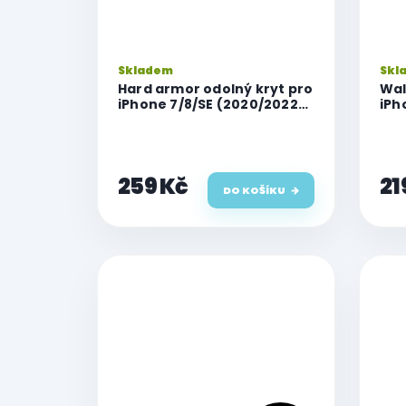
Skladem
Skl
Hard armor odolný kryt pro
Wal
iPhone 7/8/SE (2020/2022),
iPh
zelený
259 Kč
21
DO KOŠÍKU