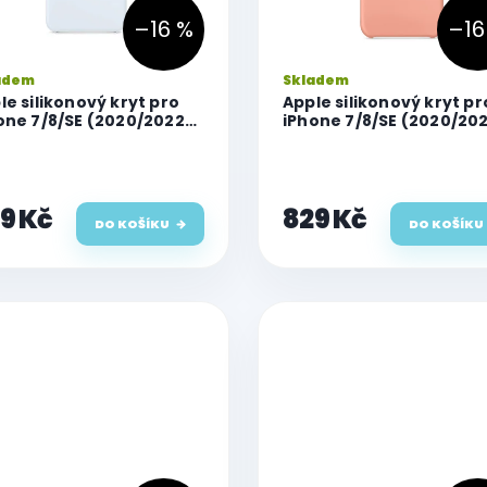
–16 %
–16
adem
Skladem
le silikonový kryt pro
Apple silikonový kryt pr
one 7/8/SE (2020/2022),
iPhone 7/8/SE (2020/202
esky modrý (Sky blue)
Růžový (Flamingo)
9 Kč
829 Kč
DO KOŠÍKU
DO KOŠÍKU