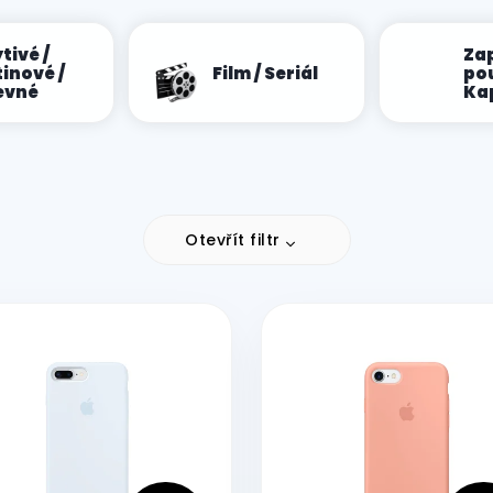
tivé /
Za
inové /
Film / Seriál
po
evné
Ka
Otevřít filtr