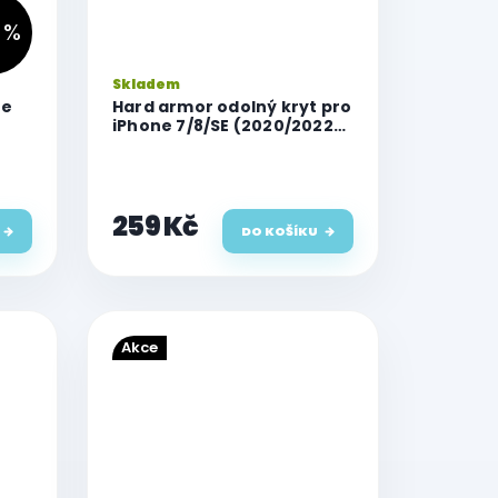
 %
Skladem
ne
Hard armor odolný kryt pro
iPhone 7/8/SE (2020/2022),
mint
259 Kč
DO KOŠÍKU
Akce