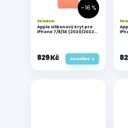
d
–16 %
u
k
Skladem
Skl
t
Apple silikonový kryt pro
App
ů
iPhone 7/8/SE (2020/2022),
iPh
Broskvový (Peach)
Neb
829 Kč
82
DO KOŠÍKU