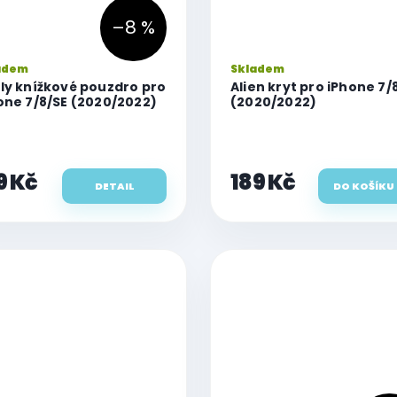
–8 %
adem
Skladem
ly knížkové pouzdro pro
Alien kryt pro iPhone 7/
one 7/8/SE (2020/2022)
(2020/2022)
9 Kč
189 Kč
DETAIL
DO KOŠÍKU