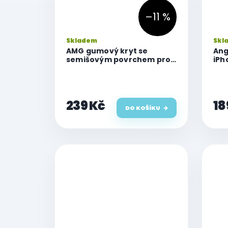
–11 %
Skladem
Skl
AMG gumový kryt se
Ang
semišovým povrchem pro
iPh
iPhone 7/8/SE (2020/2022)
239 Kč
18
DO KOŠÍKU