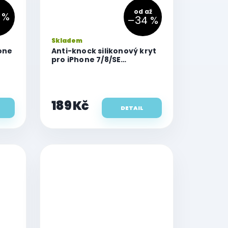
od
až
 %
–34 %
Průměrné
Skladem
hodnocení
one
Anti-knock silikonový kryt
produktu
pro iPhone 7/8/SE
(2020/2022)
je
5,0
z
5
189 Kč
hvězdiček.
DETAIL