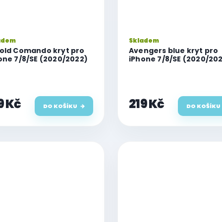
adem
Skladem
old Comando kryt pro
Avengers blue kryt pro
one 7/8/SE (2020/2022)
iPhone 7/8/SE (2020/20
9 Kč
219 Kč
DO KOŠÍKU
DO KOŠÍKU