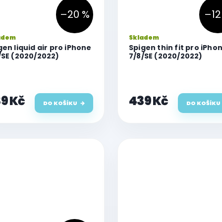
–20 %
–12
adem
Skladem
gen liquid air pro iPhone
Spigen thin fit pro iPho
/SE (2020/2022)
7/8/SE (2020/2022)
9 Kč
439 Kč
DO KOŠÍKU
DO KOŠÍKU