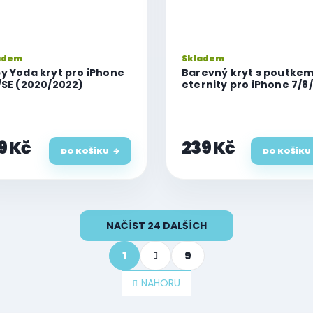
adem
Skladem
y Yoda kryt pro iPhone
Barevný kryt s poutke
/SE (2020/2022)
eternity pro iPhone 7/8
(2020/2022)
9 Kč
239 Kč
DO KOŠÍKU
DO KOŠÍKU
NAČÍST 24 DALŠÍCH
S
1
9
t
r
á
NAHORU
n
k