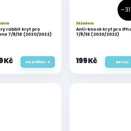
–31
adem
Skladem
ry rabbit kryt pro
Anti-knock kryt pro iPh
one 7/8/SE (2020/2022)
7/8/SE (2020/2022)
9 Kč
199 Kč
DO KOŠÍKU
DETAIL