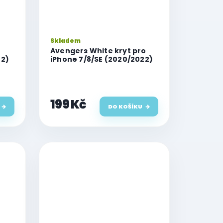
Skladem
Avengers White kryt pro
22)
iPhone 7/8/SE (2020/2022)
199 Kč
DO KOŠÍKU