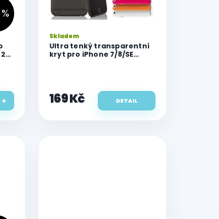
 %
Skladem
o
Ultra tenký transparentní
2),
kryt pro iPhone 7/8/SE
(2020/2022)
169 Kč
DETAIL