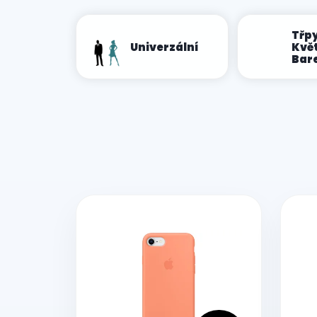
Třpy
Univerzální
Květ
Bar
V
ý
p
i
s
p
r
o