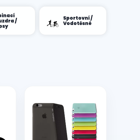
pínací
Sportovní /
uzdra /
Vodotěsné
psy