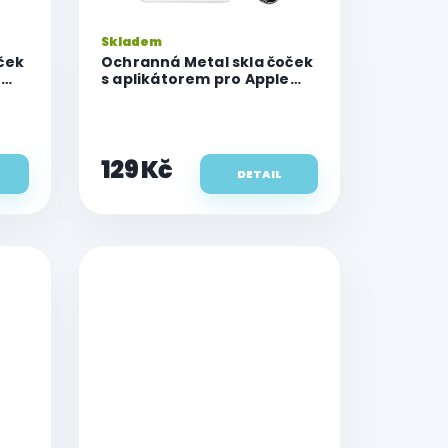
Skladem
ček
Ochranná Metal skla čoček
e
s aplikátorem pro Apple
iPhone 17 Pro/17 Pro Max
129 Kč
DETAIL