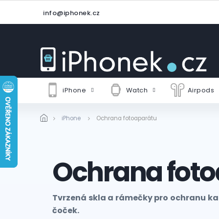
Přejít
info@iphonek.cz
na
obsah
iPhone
Watch
Airpods
iPhone
Ochrana fotoaparátu
Ochrana fot
Tvrzená skla a rámečky pro ochranu ka
čoček.