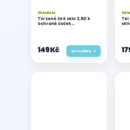
Skladem
Skl
Tvrzené čiré sklo 2,5D k
Tel
ochraně čoček
skl
fotoaparátu pro iPhone 17
fot
Pro
apl
Pro
149 Kč
17
DO KOŠÍKU