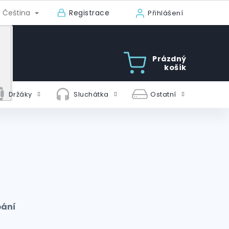
Registrace
Čeština
Přihlášení
Prázdný
košík
Držáky
Sluchátka
Ostatní
bání