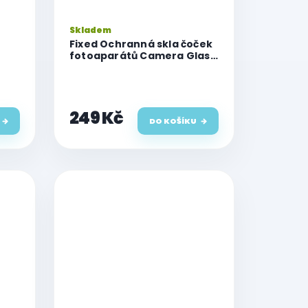
Skladem
Fixed Ochranná skla čoček
fotoaparátů Camera Glass
e
pro iPhone 15 Pro/15 Pro
Max, stříbrná
249 Kč
DO KOŠÍKU