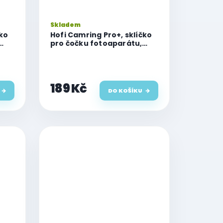
Skladem
čko
Hofi Camring Pro+, sklíčko
pro čočku fotoaparátu,
iPhone 13 Pro/13 Pro Max,
černé
189 Kč
DO KOŠÍKU