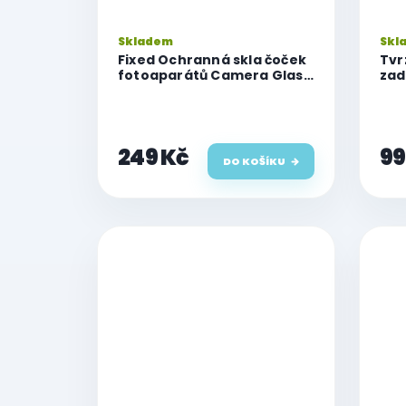
Skladem
Skl
Fixed Ochranná skla čoček
Tvr
fotoaparátů Camera Glass
zad
pro iPhone 13 Pro/13 Pro
a 14
Max, space gray
249 Kč
99
DO KOŠÍKU