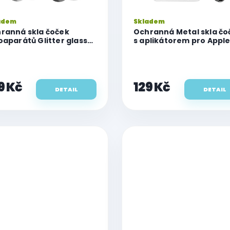
adem
Skladem
ranná skla čoček
Ochranná Metal skla čo
oaparátů Glitter glass
s aplikátorem pro Appl
 iPhone 16 Pro/16 Pro
iPhone 17
x
9 Kč
129 Kč
DETAIL
DETAIL