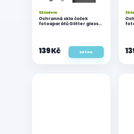
u
k
Skladem
Skl
t
Ochranná skla čoček
Och
ů
fotoaparátů Glitter glass
fot
pro iPhone 17 Pro/17 Pro
pro
Max
Ma
139 Kč
13
DETAIL