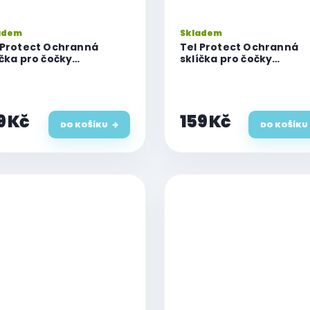
adem
Skladem
 Protect Ochranná
Tel Protect Ochranná
íčka pro čočky
sklíčka pro čočky
oaparátu 3D s
fotoaparátu 3D s
ikátorem, iPhone 17
aplikátorem, iPhone 17 A
/17 Pro Max, černá
černá
9 Kč
159 Kč
DO KOŠÍKU
DO KOŠÍKU