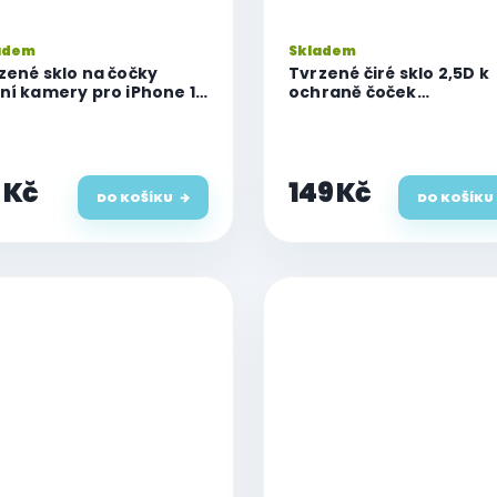
adem
Skladem
zené sklo na čočky
Tvrzené čiré sklo 2,5D k
ní kamery pro iPhone 14
ochraně čoček
 Plus
fotoaparátu pro iPhone
Pro/13 Pro Max
 Kč
149 Kč
DO KOŠÍKU
DO KOŠÍKU