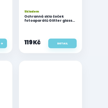
Skladem
Ochranná skla čoček
fotoaparátů Glitter glass
pro iPhone Air
ir,
119 Kč
DETAIL