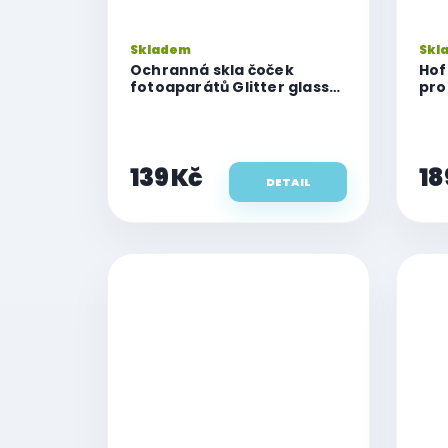
Skladem
Skl
Ochranná skla čoček
Hof
fotoaparátů Glitter glass
pro
pro iPhone 17
iPh
139 Kč
18
DETAIL