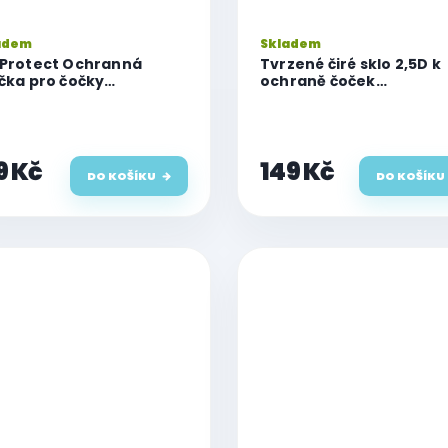
adem
Skladem
 Protect Ochranná
Tvrzené čiré sklo 2,5D k
íčka pro čočky
ochraně čoček
oaparátu 3D s
fotoaparátu pro iPhon
ikátorem, iPhone 13
15/15 Plus
/13 Pro Max, černá
9 Kč
149 Kč
DO KOŠÍKU
DO KOŠÍKU