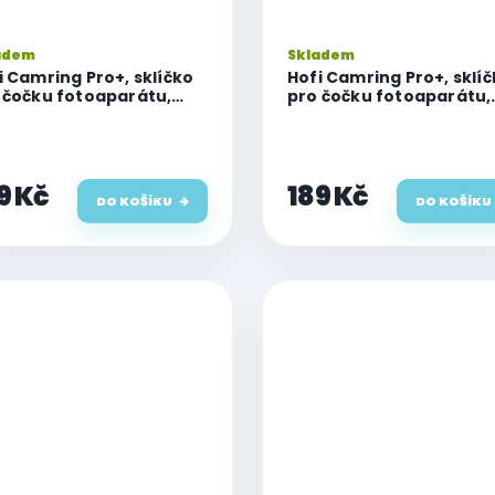
adem
Skladem
i Camring Pro+, sklíčko
Hofi Camring Pro+, sklí
 čočku fotoaparátu,
pro čočku fotoaparátu,
one 15/15 Plus, černé
iPhone 13/13 Mini, černé
9 Kč
189 Kč
DO KOŠÍKU
DO KOŠÍKU