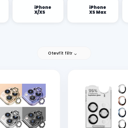
iPhone
iPhone
X/XS
XS Max
Otevřít filtr