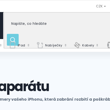
CZK
HLEDAT
iPad
Nabíječky
Kabely
oaparátu
mery vašeho iPhonu, která zabrání rozbití a poškrá