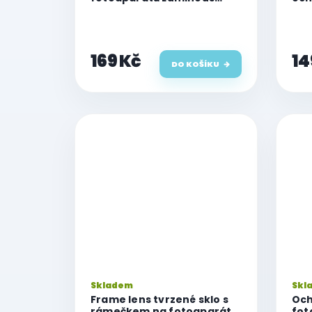
glass pro iPhone 12 Pro,
fot
zelená
Pro
169 Kč
14
DO KOŠÍKU
Skladem
Skl
Frame lens tvrzené sklo s
Och
rámečkem na fotoaparát
fot