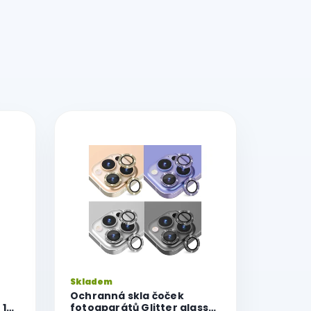
Skladem
Ochranná skla čoček
 12
fotoaparátů Glitter glass