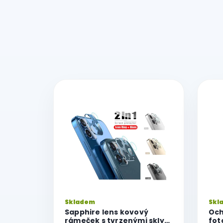
V
ý
p
i
s
p
r
o
d
u
k
Skladem
Skl
t
Sapphire lens kovový
Och
ů
rámeček s tvrzenými skly
fot