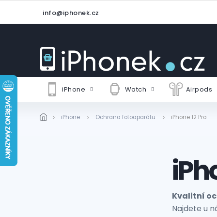
Přejít
info@iphonek.cz
na
obsah
iPhone
Watch
Airpods
iPhone
Ochrana fotoaparátu
iPhone 12 Pro
iPh
Kvalitní o
Najdete u ná