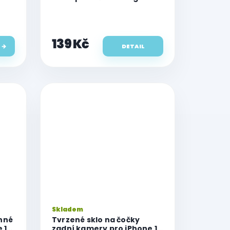
pro iPhone 12 Pro
139 Kč
DETAIL
Skladem
nné
Tvrzené sklo na čočky
 12
zadní kamery pro iPhone 12