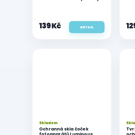
pro ochranu fotoaparátu
pro
iPhone 12 Pro
139 Kč
12
DETAIL
Skladem
Skl
Ochranná skla čoček
Tvr
fotoaparátů Luminous
och