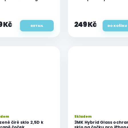
 iPhone 12 Pro
Pro
9 Kč
249 Kč
DETAIL
DO KOŠÍKU
adem
Skladem
zené čiré sklo 2,5D k
3MK Hybrid Glass ochra
raně čoček
sklo na čočku pro iPhone