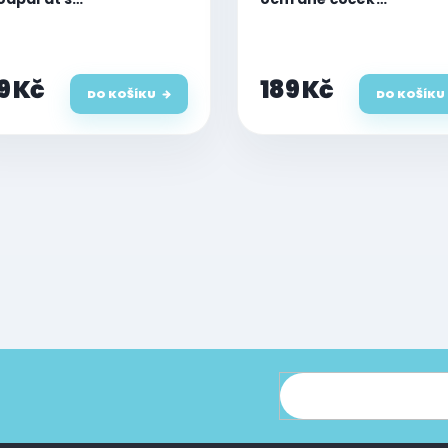
egrovaným tvrzeným
fotoaparátu pro iPhone
em pro iPhone 12 Pro a 12
Pro - čiré
 Max, barva grafit
9 Kč
189 Kč
DO KOŠÍKU
DO KOŠÍKU
ce o nových produktech na našem e-shopu.