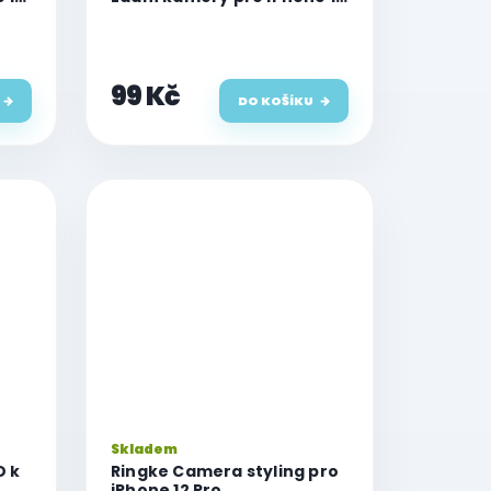
Pro a 12 Pro Max
99 Kč
DO KOŠÍKU
Skladem
D k
Ringke Camera styling pro
iPhone 12 Pro