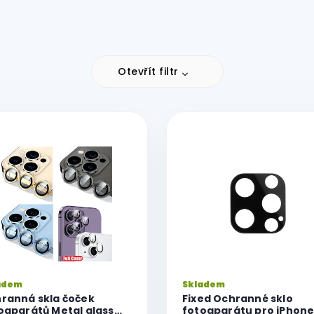
Otevřít filtr
adem
Skladem
ranná skla čoček
Fixed Ochranné sklo
oaparátů Metal glass
fotoaparátu pro iPhone