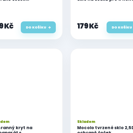
oaparátu pro iPhone 12
Pro, (4 sady)
9 Kč
179 Kč
DO KOŠÍKU
DO KOŠÍKU
adem
Skladem
ranný kryt na
Mocolo tvrzené sklo 2,5
oaparát s
ochraně čoček