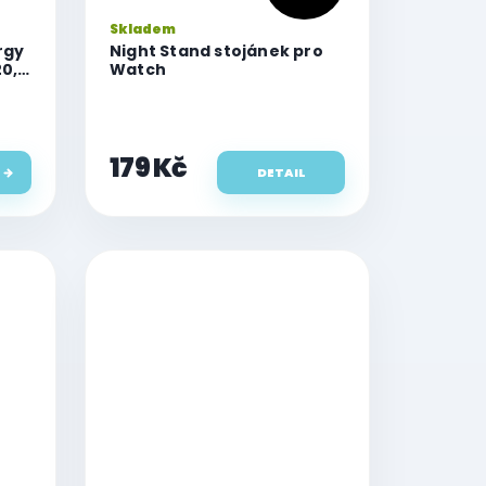
Skladem
rgy
Night Stand stojánek pro
20,5
Watch
fe,
179 Kč
DETAIL