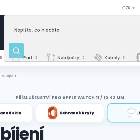
CZK
HLEDAT
iPad
Nabíječky
Kabely
 nabíjení
PŘÍSLUŠENSTVÍ PRO APPLE WATCH 11 / 10 42 MM
anná skla
Ochranné kryty
bíjení