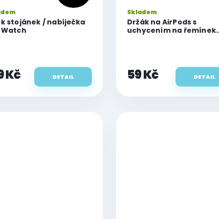
adem
Skladem
k stojánek / nabíječka
Držák na AirPods s
 Watch
uchycením na řemínek
Watch
9 Kč
59 Kč
DETAIL
DETAIL