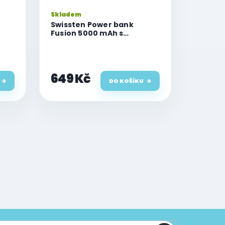
Skladem
Swissten Power bank
Fusion 5000 mAh s
atch
nabíjením pro Apple Watch
e)
(kompatibilní s MagSafe)
stříbrná
649 Kč
DO KOŠÍKU