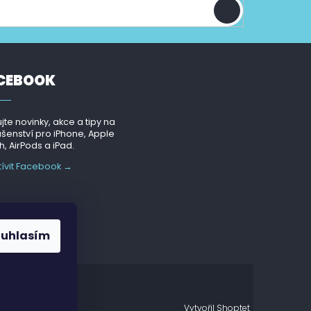
CEBOOK
jte novinky, akce a tipy na
ušenství pro iPhone, Apple
, AirPods a iPad.
tívit Facebook →
ouhlasím
Vytvořil Shoptet