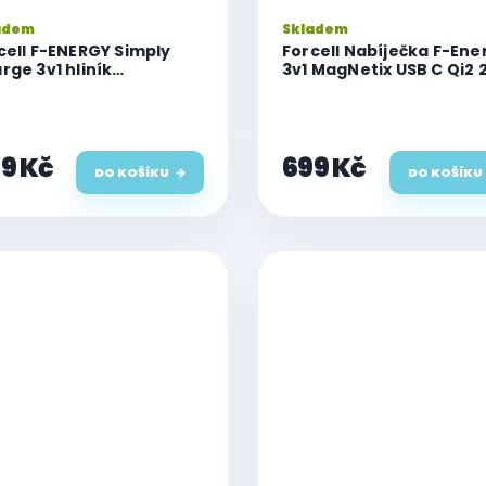
adem
Skladem
cell F-ENERGY Simply
Forcell Nabíječka F-Ene
rge 3v1 hliník
3v1 MagNetix USB C Qi2 
patibilní s Apple Watch
W kompatibilní s MagSa
amsung Watch šedá
černá
9 Kč
699 Kč
DO KOŠÍKU
DO KOŠÍKU