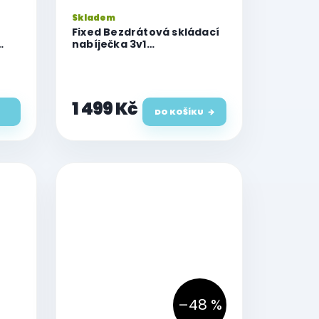
Skladem
Fixed Bezdrátová skládací
nabíječka 3v1
MagPowerstation Round s
podporou MagSafe,
15W+5W+5W, šedá
1 499 Kč
DO KOŠÍKU
–48 %