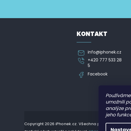
á
k
p
Vložte svůj e-mail a my vám budeme zasílat informa
y
a
v
t
ý
í
p
i
KONTAKT
s
u
info
@
iphonek.cz
+420 777 533 28
5
Facebook
Používáme
umožnili p
analýze pr
jeho funkce
Copyright 2026
iPhonek.cz
. Všechna práva vyhrazena
Nastave