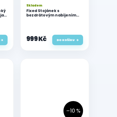
Skladem
cký
Fixed Stojánek s
ojan
bezdrátovým nabíjením
3v1 MagPowerstation ALU s
podporou uchycení
MagSafe, 15W+3.5W+2.5W,
space gray
999 Kč
DO KOŠÍKU
–10 %