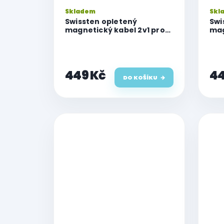
Skladem
Skl
Swissten opletený
Swi
magnetický kabel 2v1 pro
mag
Watch a lightning, USB-C
Wat
1.2 M bílý
bílý
449 Kč
44
DO KOŠÍKU