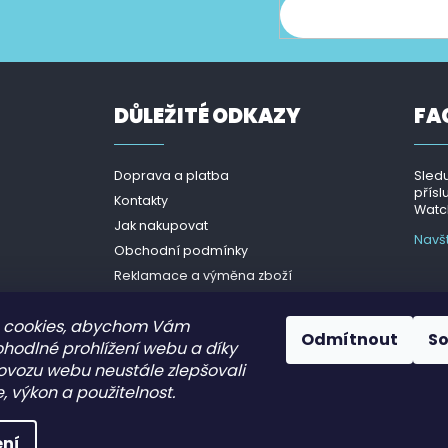
ce o nových produktech na našem e-shopu.
DŮLEŽITÉ ODKAZY
FA
Doprava a platba
Sledu
přísl
Kontakty
Watch
Jak nakupovat
Navš
Obchodní podmínky
Reklamace a výměna zboží
Podmínky ochrany osobních
údajů - GDPR
 cookies, abychom Vám
Odmítnout
S
ohodlné prohlížení webu a díky
ovozu webu neustále zlepšovali
, výkon a použitelnost.
.
ní