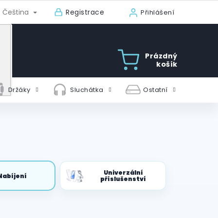
Registrace
Čeština
Přihlášení
Prázdný
košík
Držáky
Sluchátka
Ostatní
Univerzální
Nabíjení
příslušenství