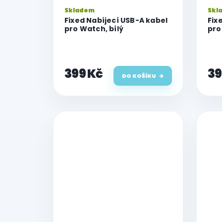
k
Skladem
Skl
t
Fixed Nabíjecí USB-A kabel
Fix
ů
pro Watch, bílý
pro
399 Kč
39
DO KOŠÍKU