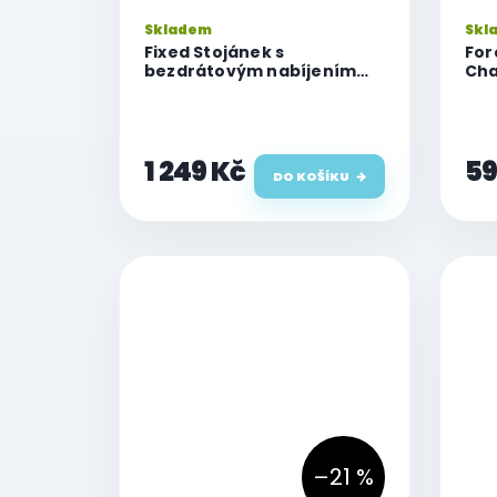
Skladem
Skl
Fixed Stojánek s
For
bezdrátovým nabíjením
Cha
3v1 MagPowerstation Alu 2
kom
s podporou MagSafe,
a S
15W+3.5W+2.5W, Qi2,
titanový
1 249 Kč
59
DO KOŠÍKU
–21 %