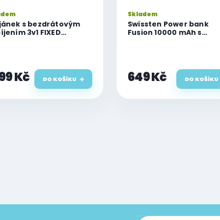
adem
Skladem
jánek s bezdrátovým
Swissten Power bank
íjením 3v1 FIXED
Fusion 10000 mAh s
Powerstation Alu 3 s
nabíjením pro Apple W
porou MagSafe,
(kompatibilní s MagSaf
+5W+3.5W, Qi2.2, černý
stříbrná
299 Kč
649 Kč
DO KOŠÍKU
DO KOŠÍKU