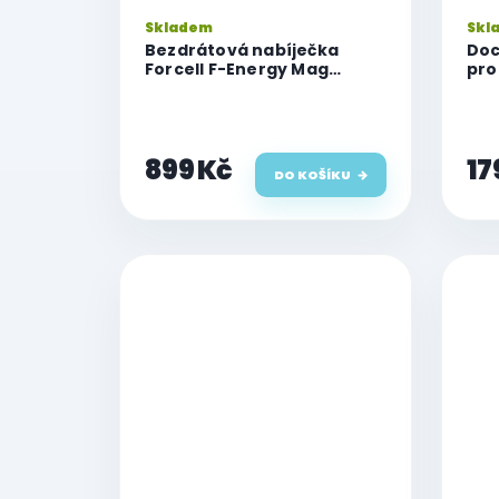
Skladem
Skl
Bezdrátová nabíječka
Doc
Forcell F-Energy Mag
pro
Mirror 3v1, 15W kompatibilní
s MagSafe, Apple Watch,
AirPods, Samsung Watch,
růžová
899 Kč
17
DO KOŠÍKU