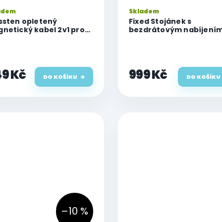
adem
Skladem
ssten opletený
Fixed Stojánek s
netický kabel 2v1 pro
bezdrátovým nabíjení
ch a USB-C, USB-C 1.2 M
3v1 MagPowerstation s
podporou uchycení
MagSafe, 15W+15W+5W,
černý
9 Kč
999 Kč
DO KOŠÍKU
DO KOŠÍKU
–10 %