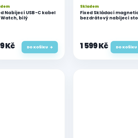
adem
Skladem
ed Nabíjecí USB-C kabel
Fixed Skládací magneti
 Watch, bílý
bezdrátový nabíjecí st
3v1 MagFlex Alu,
15W+2.5W+3.5W, šedý
9 Kč
1 599 Kč
DO KOŠÍKU
DO KOŠÍKU