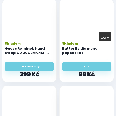
–16 %
Skladem
Skladem
Guess Řemínek hand
Butterfly diamond
strap GUOUCBMC4MP
popsocket
pink
DO KOŠÍKU
DETAIL
399 Kč
99 Kč