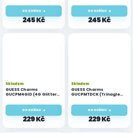
DO KOŠÍKU
DO KOŠÍKU
245 Kč
245 Kč
Skladem
Skladem
GUESS Charms
GUESS Charms
GUCPM4GID (4G Glitter
GUCPMTDCK (Trinagle
Charm)
Diamond Charm with
Rhinestones)
DO KOŠÍKU
DO KOŠÍKU
229 Kč
229 Kč