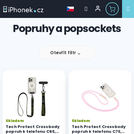
Přejít
Popruhy a popsockets
na
obsah
Otevřít filtr
V
ý
p
i
s
p
r
o
Skladem
Skladem
d
Tech Protect Crossbody
Tech Protect Crossbody
u
popruh k telefonu C6S,
popruh k telefonu C7S,