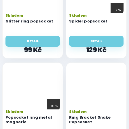
–7 %
Skladem
Skladem
Glitter ring popsocket
Spider popsocket
DETAIL
DETAIL
99 Kč
129 Kč
–16 %
Skladem
Skladem
Popsocket ring metal
Ring Bracket Snake
magnetic
Popsocket