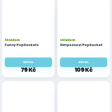
Skladem
skladem
Funny PopSockets
SImpsonovi PopSocket
DETAIL
DETAIL
79 Kč
109 Kč