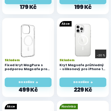
ů
179 Kč
199 Kč
Akce
–20 %
Skladem
Skladem
Fixed kryt MagPure s
Kryt Magsafe průhledný
podporou Magsafe pro
- silikonový pro iPhone 13
iPhone 13 Mini, čirý
Mini
DO KOŠÍKU
DO KOŠÍKU
499 Kč
229 Kč
Akce
Novinka