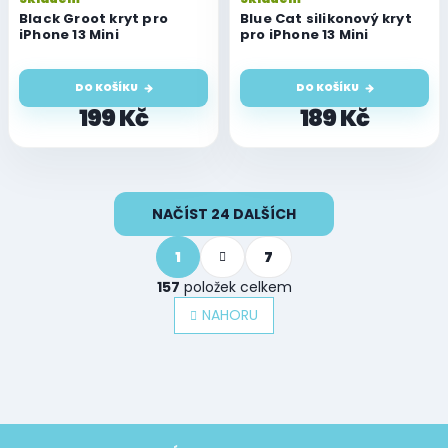
Black Groot kryt pro
Blue Cat silikonový kryt
iPhone 13 Mini
pro iPhone 13 Mini
DO KOŠÍKU
DO KOŠÍKU
199 Kč
189 Kč
O
NAČÍST 24 DALŠÍCH
v
l
S
á
1
7
t
d
r
157
položek celkem
a
á
n
c
NAHORU
k
í
o
p
v
r
á
v
n
k
í
y
Z
v