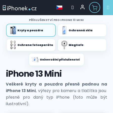
Přejít
PŘÍSLUŠENSTVÍ PRO IPHONE 13 MINI
na
obsah
Kryty a pouzdra
Ochranná skla
Ochrana fotoaparátu
MagSafe
Univerzální příslušenství
iPhone 13 Mini
Veškeré kryty a pouzdra přesně padnou na
iPhone 13 Mini
, výřezy pro kameru a tlačítka jsou
přesně pro daný typ iPhone (foto může být
ilustrativní).