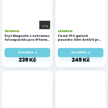
–17 %
Skladem
skladem
Kryt Magsafe s ochranou
Fixed TPU gelové
fotoaparátu pro iPhone
pouzdro Slim AntiUV pro
13 Mini, čirý
iPhone 13 Mini, čiré
DO KOŠÍKU
DO KOŠÍKU
239 Kč
249 Kč