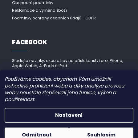
Obchodní podmínky
Reklamace a výměna zboží
Podmínky ochrany osobních údajů - GDPR
FACEBOOK
Sledujte novinky, akce a tipy na příslušenství pro iPhone,
Apple Watch, AirPods a iPad.
Navštívit Facebook →
Používáme cookies, abychom Vám umožnili
pohodlné prohlížení webu a díky analýze provozu
webu neustále zlepšovali jeho funkce, výkon a
použitelnost.
Copyright 2026
iPhonek.cz
. Všechna práva vyhrazena.
Nastavení
Grafický návrh vytvořil a nakódoval
JirkaVyhnalek.cz
Odmítnout
Souhlasím
Vytvořil Shoptet