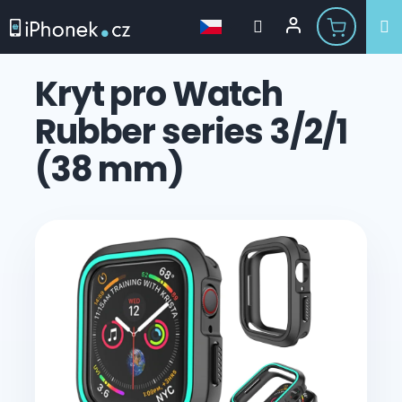
Přejít
na
Kryt pro Watch
obsah
Rubber series 3/2/1
(38 mm)