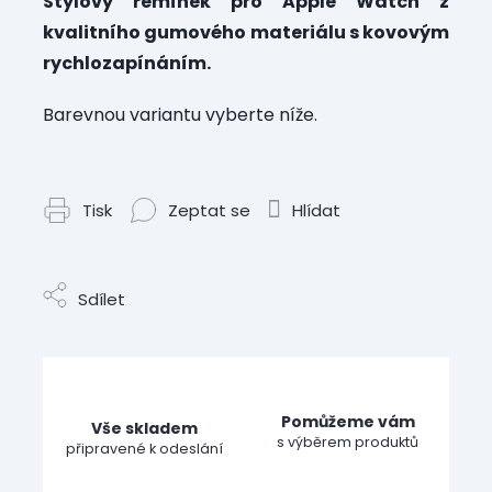
Stylový řemínek pro Apple Watch z
kvalitního gumového materiálu s kovovým
rychlozapínáním.
Barevnou variantu vyberte níže.
Tisk
Zeptat se
Hlídat
Sdílet
Pomůžeme vám
Vše skladem
s výběrem produktů
připravené k odeslání