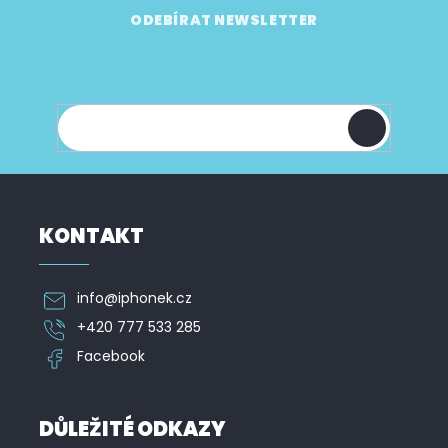
Z
á
ODEBÍRAT NEWSLETTER
p
Vložte svůj e-mail a my vám budeme zasílat
a
informace o nových produktech na našem e-
t
shopu.
í
KONTAKT
info
@
iphonek.cz
+420 777 533 285
Facebook
DŮLEŽITÉ ODKAZY