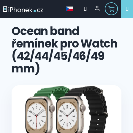
Přejít
na
Ocean band
obsah
řemínek pro Watch
(42/44/45/46/49
mm)