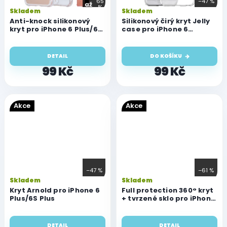
65
–47 %
až
%
Průměrné
Skladem
Skladem
hodnocení
Anti-knock silikonový
Silikonový čirý kryt Jelly
kryt pro iPhone 6 Plus/6S
produktu
case pro iPhone 6
Plus
Plus/6S Plus
je
4,5
DETAIL
DO KOŠÍKU
z
5
99 Kč
99 Kč
hvězdiček.
Akce
Akce
–47 %
–61 %
Skladem
Skladem
Kryt Arnold pro iPhone 6
Full protection 360° kryt
Plus/6S Plus
+ tvrzené sklo pro iPhone
6 Plus/6S Plus
DETAIL
DETAIL