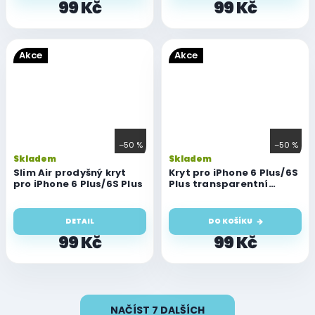
99 Kč
99 Kč
Akce
Akce
–50 %
–50 %
Skladem
Skladem
Slim Air prodyšný kryt
Kryt pro iPhone 6 Plus/6S
pro iPhone 6 Plus/6S Plus
Plus transparentní
snowy
DETAIL
DO KOŠÍKU
99 Kč
99 Kč
O
NAČÍST 7 DALŠÍCH
v