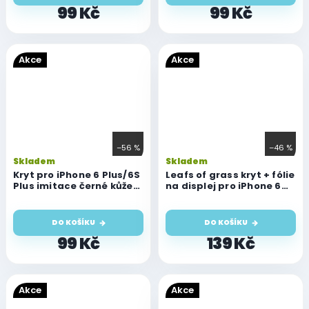
99 Kč
99 Kč
Akce
Akce
–56 %
–46 %
Skladem
Skladem
Kryt pro iPhone 6 Plus/6S
Leafs of grass kryt + fólie
Plus imitace černé kůže
na displej pro iPhone 6
gumový
Plus/6S Plus
DO KOŠÍKU
DO KOŠÍKU
99 Kč
139 Kč
Akce
Akce