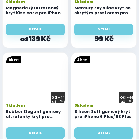
Skladem
Skladem
Magnetický ultratenký
Mercury sky slide kryt se
kryt Kiss case pro iPhone
skrytým prostorem pro
6 Plus/6S Plus
iPhone 6 Plus/6S Plus
DETAIL
DETAIL
139 Kč
99 Kč
od
Akce
Akce
od
od
–44
–44
až
%
až
%
Skladem
Skladem
Rubber Elegant gumový
Silicon Soft gumový kryt
ultratenký kryt pro
pro iPhone 6 Plus/6S Plus
iPhone 6 Plus/6S Plus
DETAIL
DETAIL