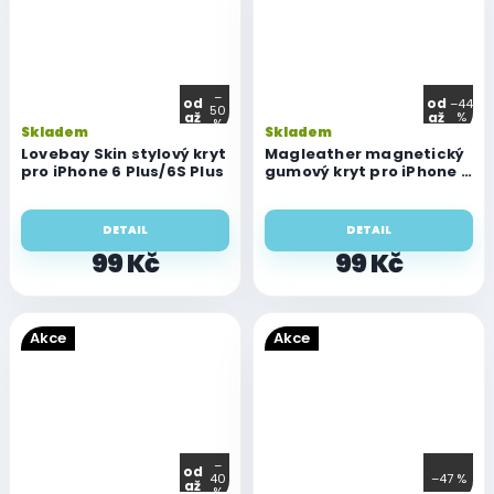
–
od
od
–44
50
až
až
%
%
Průměrné
Skladem
Skladem
hodnocení
Lovebay Skin stylový kryt
Magleather magnetický
pro iPhone 6 Plus/6S Plus
produktu
gumový kryt pro iPhone 6
Plus/6S Plus
je
5,0
DETAIL
DETAIL
z
5
99 Kč
99 Kč
hvězdiček.
Akce
Akce
–
od
40
–47 %
až
%