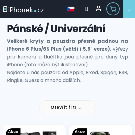
Přejít
Pánské / Univerzální
na
obsah
Veškeré kryty a pouzdra přesně padnou na
iPhone 6 Plus/6S Plus (větší í 5,5" verze)
, výřezy
pro kameru a tlačítka jsou přesně pro daný typ
iPhone (foto může být ilustrativní).
Najdete u nás pouzdra od Apple, Fixed, Spigen, ESR,
Ringke, Guess a mnoho dalších.
Otevřít filtr
V
Akce
Akce
ý