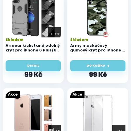
p
i
s
p
r
–60 %
o
Skladem
Skladem
d
Armour kickstand odolný
Army maskáčový
u
kryt pro iPhone 6 Plus/6S
gumový kryt pro iPhone 6
Plus
Plus/6S Plus
k
t
DETAIL
DO KOŠÍKU
ů
99 Kč
99 Kč
Akce
Akce
–
od