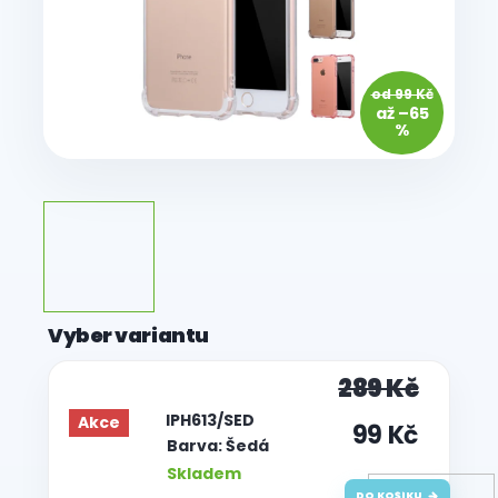
od 99 Kč
až –65
%
289 Kč
| IPH613/SED
Akce
99 Kč
Barva: Šedá
Skladem
DO KOŠÍKU