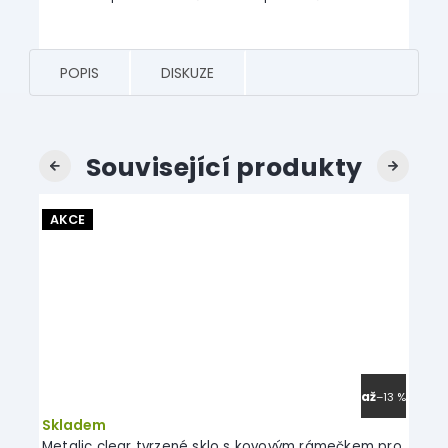
POPIS
DISKUZE
Související produkty
Previous
Next
AKCE
AKC
až
–15 %
–13 %
Skladem
Skl
Metalic clear tvrzené sklo s kovovým rámečkem pro
Ochra