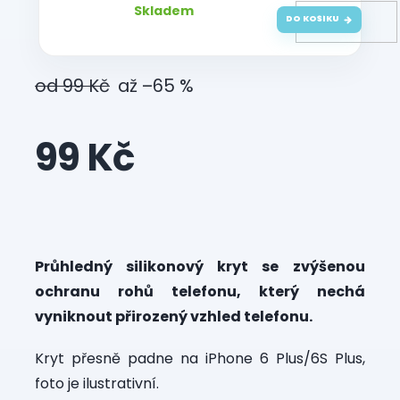
Skladem
DO KOŠÍKU
od 99 Kč
až –65 %
99 Kč
Měrná
cena:
Průhledný silikonový kryt se
zvýšenou
ochranu rohů telefonu, který nechá
vyniknout přirozený vzhled telefonu.
Kryt přesně padne na iPhone 6 Plus/6S Plus,
foto je ilustrativní.