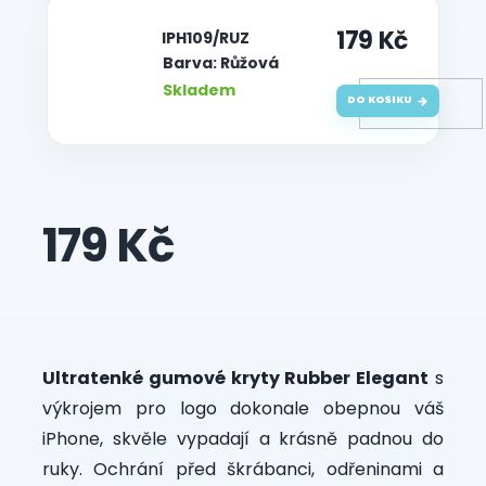
179 Kč
| IPH109/RUZ
Barva: Růžová
Skladem
DO KOŠÍKU
179 Kč
Měrná
cena:
Ultratenké gumové kryty Rubber Elegant
s
výkrojem pro logo dokonale obepnou váš
iPhone, skvěle vypadají a krásně padnou do
ruky. Ochrání před škrábanci, odřeninami a