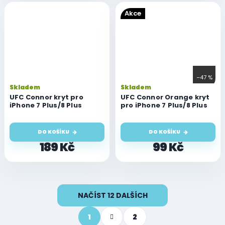
Akce
–47 %
Skladem
Skladem
UFC Connor kryt pro
UFC Connor Orange kryt
iPhone 7 Plus/8 Plus
pro iPhone 7 Plus/8 Plus
DO KOŠÍKU
DO KOŠÍKU
189 Kč
99 Kč
O
NAČÍST 12 DALŠÍCH
v
l
S
á
1
2
t