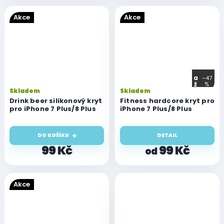
Akce
Akce
a
–47
ž
%
Skladem
Skladem
Drink beer silikonový kryt
Fitness hardcore kryt pro
pro iPhone 7 Plus/8 Plus
iPhone 7 Plus/8 Plus
DO KOŠÍKU
DETAIL
99 Kč
99 Kč
od
Akce