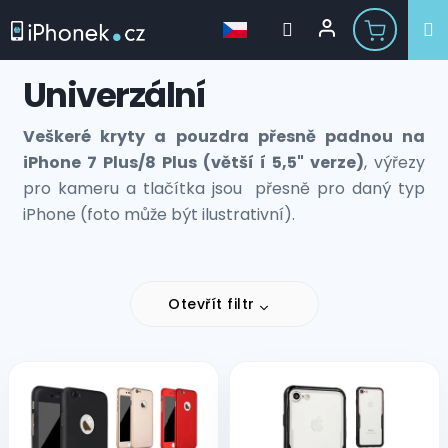
Přejít
Univerzální
na
obsah
Veškeré kryty a pouzdra přesně padnou na
iPhone 7 Plus/8 Plus (větší í 5,5" verze)
, výřezy
pro kameru a tlačítka jsou přesně pro daný typ
iPhone (foto může být ilustrativní).
Otevřít filtr
V
ý
p
i