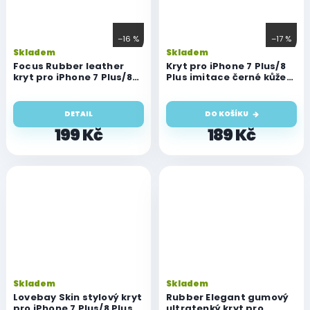
–16 %
–17 %
Skladem
Skladem
Focus Rubber leather
Kryt pro iPhone 7 Plus/8
kryt pro iPhone 7 Plus/8
Plus imitace černé kůže
Plus
gumový
DETAIL
DO KOŠÍKU
199 Kč
189 Kč
Skladem
Skladem
Lovebay Skin stylový kryt
Rubber Elegant gumový
pro iPhone 7 Plus/8 Plus
ultratenký kryt pro