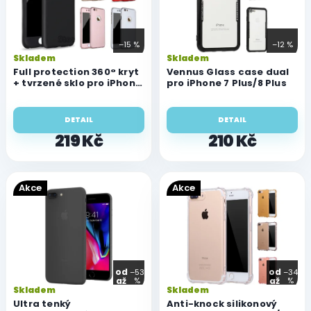
s
p
r
–15 %
–12 %
o
Skladem
Skladem
d
Full protection 360° kryt
Vennus Glass case dual
u
+ tvrzené sklo pro iPhone
pro iPhone 7 Plus/8 Plus
7 Plus/8 Plus
k
t
DETAIL
DETAIL
ů
219 Kč
210 Kč
Akce
Akce
od
od
–53
–34
až
%
až
%
Skladem
Skladem
Ultra tenký
Anti-knock silikonový