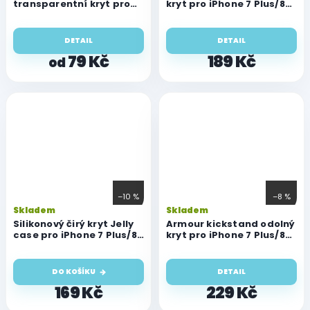
transparentní kryt pro
kryt pro iPhone 7 Plus/8
iPhone 7 Plus/8 Plus
Plus
DETAIL
DETAIL
79 Kč
189 Kč
od
–10 %
–8 %
Skladem
Skladem
Silikonový čirý kryt Jelly
Armour kickstand odolný
case pro iPhone 7 Plus/8
kryt pro iPhone 7 Plus/8
Plus
Plus
DO KOŠÍKU
DETAIL
169 Kč
229 Kč