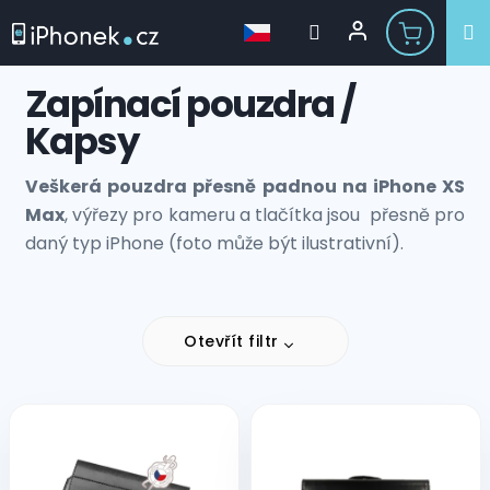
Přejít
Zapínací pouzdra /
na
obsah
Kapsy
Veškerá pouzdra přesně padnou na iPhone XS
Max
, výřezy pro kameru a tlačítka jsou přesně pro
daný typ iPhone (foto může být ilustrativní).
Otevřít filtr
V
ý
p
i