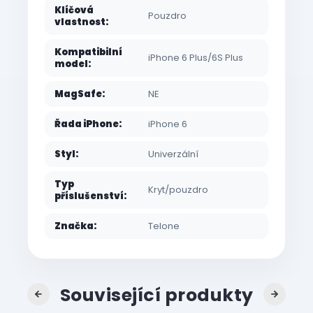
Klíčová
Pouzdro
vlastnost
:
Kompatibilní
iPhone 6 Plus/6S Plus
model
:
MagSafe
:
NE
Řada iPhone
:
iPhone 6
Styl
:
Univerzální
Typ
Kryt/pouzdro
příslušenství
:
Značka
:
Telone
Související produkty
Previous
Next