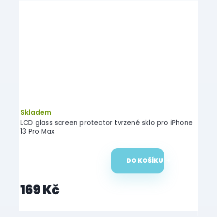
Skladem
Skl
hone
LCD glass screen protector tvrzené sklo pro iPhone
Tvrze
13 Pro Max
DO KOŠÍKU
169 Kč
16