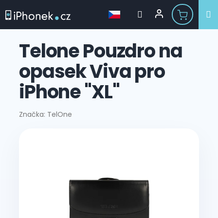
Přejít
na
Telone Pouzdro na
obsah
opasek Viva pro
iPhone "XL"
Značka:
TelOne