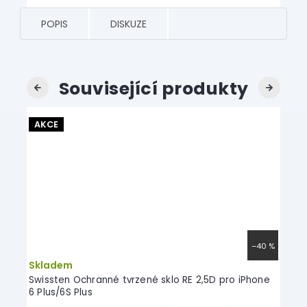
POPIS
DISKUZE
Související produkty
Previous
Next
AKCE
AKC
–23 %
–40 %
Skladem
Skl
lus
Swissten Ochranné tvrzené sklo RE 2,5D pro iPhone
Meta
6 Plus/6S Plus
iPhon