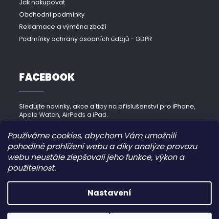
Jak nakupovat
Obchodní podmínky
Reklamace a výměna zboží
Podmínky ochrany osobních údajů - GDPR
FACEBOOK
Sledujte novinky, akce a tipy na příslušenství pro iPhone,
Apple Watch, AirPods a iPad.
Navštívit Facebook →
Používáme cookies, abychom Vám umožnili
pohodlné prohlížení webu a díky analýze provozu
webu neustále zlepšovali jeho funkce, výkon a
použitelnost.
Copyright 2026
iPhonek.cz
. Všechna práva vyhrazena.
Nastavení
Grafický návrh vytvořil a nakódoval
JirkaVyhnalek.cz