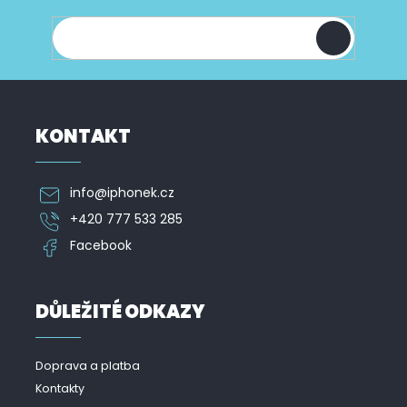
t
shopu.
í
KONTAKT
info
@
iphonek.cz
+420 777 533 285
Facebook
DŮLEŽITÉ ODKAZY
Doprava a platba
Kontakty