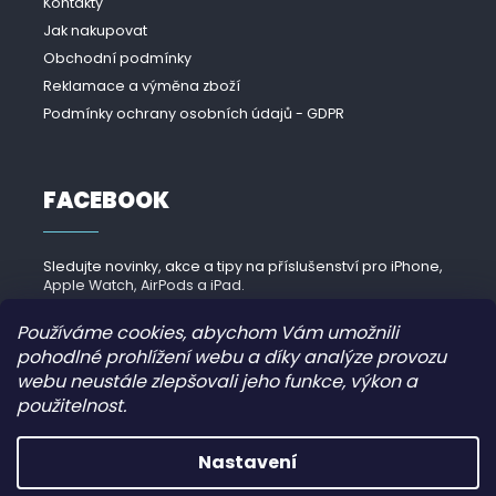
Kontakty
Jak nakupovat
Obchodní podmínky
Reklamace a výměna zboží
Podmínky ochrany osobních údajů - GDPR
FACEBOOK
Sledujte novinky, akce a tipy na příslušenství pro iPhone,
Apple Watch, AirPods a iPad.
Navštívit Facebook →
Používáme cookies, abychom Vám umožnili
pohodlné prohlížení webu a díky analýze provozu
webu neustále zlepšovali jeho funkce, výkon a
použitelnost.
Copyright 2026
iPhonek.cz
. Všechna práva vyhrazena.
Nastavení
Grafický návrh vytvořil a nakódoval
JirkaVyhnalek.cz