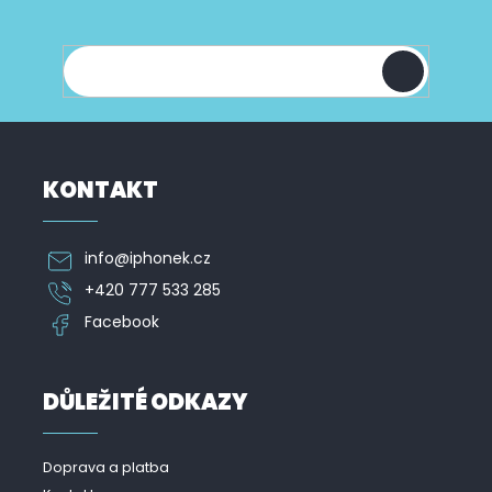
a
informace o nových produktech na našem e-
t
shopu.
í
KONTAKT
info
@
iphonek.cz
+420 777 533 285
Facebook
DŮLEŽITÉ ODKAZY
Doprava a platba