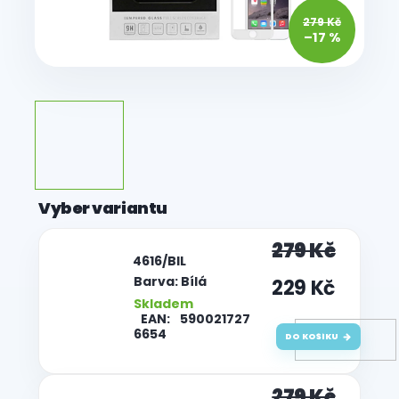
279 Kč
–17 %
279 Kč
| 4616/BIL
Barva: Bílá
229 Kč
Skladem
EAN:
590021727
6654
DO KOŠÍKU
279 Kč