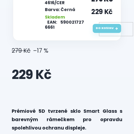
| 4616/CER
Barva: Černá
229 Kč
Skladem
EAN:
590021727
6661
DO KOŠÍKU
279 Kč
–17 %
229 Kč
Měrná
cena:
Prémiové 5D tvrzené sklo Smart Glass s
barevným rámečkem pro opravdu
spolehlivou ochranu displeje.