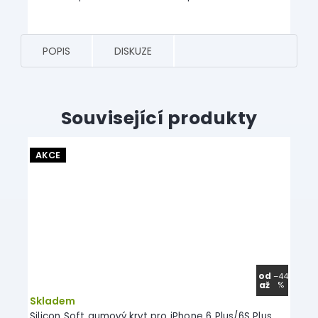
POPIS
DISKUZE
Související produkty
AKCE
od
–44
až
%
Skladem
Silicon Soft gumový kryt pro iPhone 6 Plus/6S Plus