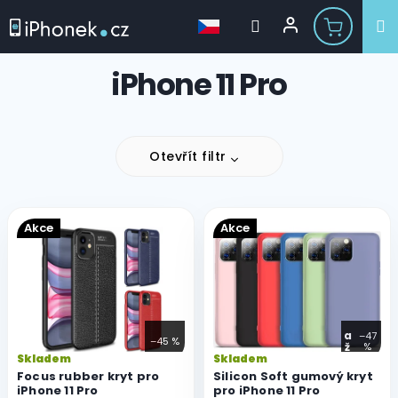
Přejít
iPhone 11 Pro
na
obsah
Otevřít filtr
V
Akce
Akce
ý
p
i
s
p
r
a
–47
–45 %
ž
%
o
Skladem
Skladem
d
Focus rubber kryt pro
Silicon Soft gumový kryt
u
iPhone 11 Pro
pro iPhone 11 Pro