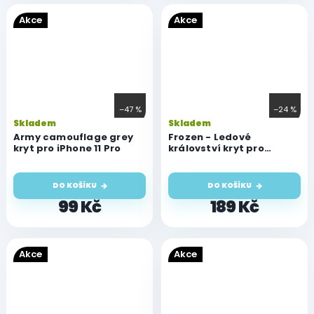
Akce
Akce
–47 %
–24 %
Skladem
Skladem
Army camouflage grey
Frozen - Ledové
kryt pro iPhone 11 Pro
království kryt pro
iPhone 11 Pro
DO KOŠÍKU
DO KOŠÍKU
99 Kč
189 Kč
Akce
Akce