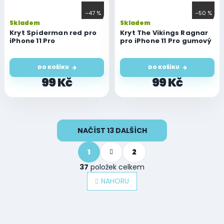
–47 %
–50 %
Skladem
Skladem
Kryt Spiderman red pro
Kryt The Vikings Ragnar
iPhone 11 Pro
pro iPhone 11 Pro gumový
DO KOŠÍKU
DO KOŠÍKU
99 Kč
99 Kč
O
NAČÍST 13 DALŠÍCH
v
l
S
á
1
2
t
d
r
37
položek celkem
a
á
n
c
NAHORU
k
í
o
p
v
r
á
v
n