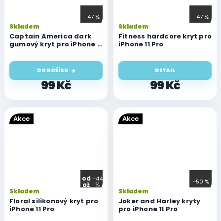
–47 %
–47 %
Skladem
Skladem
Captain America dark
Fitness hardcore kryt pro
gumový kryt pro iPhone 11
iPhone 11 Pro
Pro
DO KOŠÍKU
DETAIL
99 Kč
99 Kč
Akce
Akce
od
–44
–50 %
až
%
Skladem
Skladem
Floral silikonový kryt pro
Joker and Harley kryty
iPhone 11 Pro
pro iPhone 11 Pro