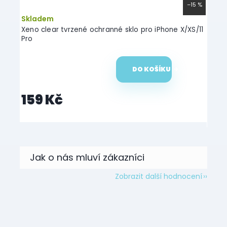
–9 %
–15 %
Skladem
Skl
1 Pro
Xeno clear tvrzené ochranné sklo pro iPhone X/XS/11
Light
Pro
Pro -
DO KOŠÍKU
159 Kč
19
Zobrazit další hodnocení