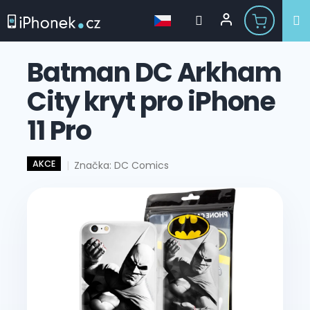
Přejít
na
Batman DC Arkham
obsah
City kryt pro iPhone
11 Pro
AKCE
Značka:
DC Comics