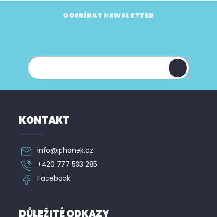
Z
á
ODEBÍRAT NEWSLETTER
p
Vložte svůj e-mail a my vám budeme zasílat
a
informace o nových produktech na našem e-
t
shopu.
í
KONTAKT
info
@
iphonek.cz
+420 777 533 285
Facebook
DŮLEŽITÉ ODKAZY