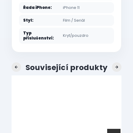
Řada iPhone
:
iPhone 11
Styl
:
Film / Seriál
Typ
Kryt/pouzdro
příslušenství
:
Související produkty
Previous
Next