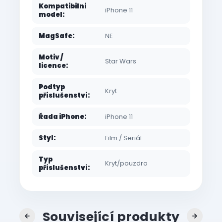
Kompatibilní
iPhone 11
model
:
MagSafe
:
NE
Motiv /
Star Wars
licence
:
Podtyp
Kryt
příslušenství
:
Řada iPhone
:
iPhone 11
Styl
:
Film / Seriál
Typ
Kryt/pouzdro
příslušenství
:
Související produkty
Previous
Next