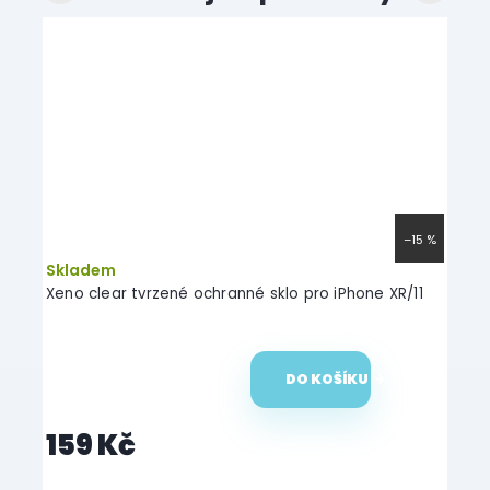
–15 %
Skladem
Skl
Xeno clear tvrzené ochranné sklo pro iPhone XR/11
Light
bílé
DO KOŠÍKU
159 Kč
19