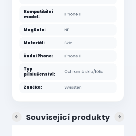
Kompatibilní
iPhone 11
model
:
MagSafe
:
NE
Materiál
:
Sklo
Řada iPhone
:
iPhone 11
Typ
Ochranné sklo/fólie
příslušenství
:
Značka
:
Swissten
Související produkty
Previous
Next