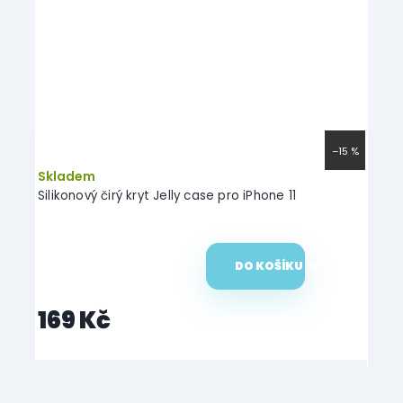
–15 %
Skladem
Skl
ové
Silikonový čirý kryt Jelly case pro iPhone 11
Marbl
DO KOŠÍKU
18
169 Kč