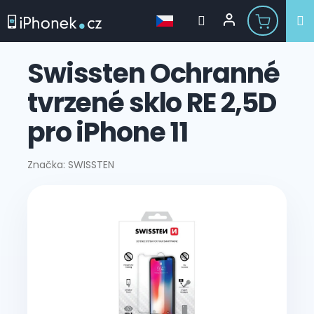
Přejít
na
Swissten Ochranné
obsah
tvrzené sklo RE 2,5D
pro iPhone 11
Značka:
SWISSTEN