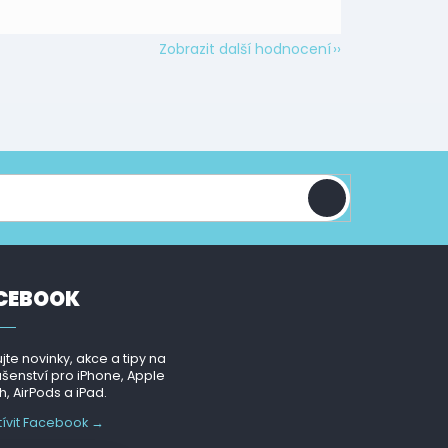
Zobrazit další hodnocení
CEBOOK
jte novinky, akce a tipy na
ušenství pro iPhone, Apple
, AirPods a iPad.
tívit Facebook →