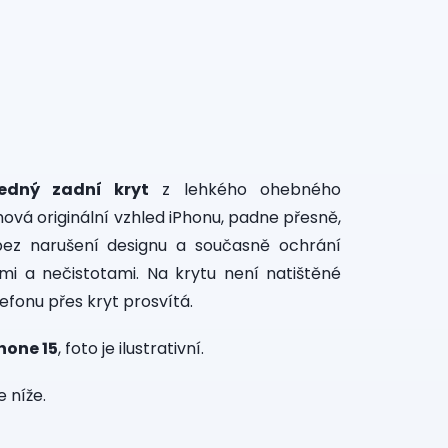
ledný zadní kryt
z lehkého ohebného
ová originální vzhled iPhonu, padne přesně,
bez narušení designu a současně ochrání
mi a nečistotami. Na krytu není natištěné
lefonu přes kryt prosvítá.
hone 15
, foto je ilustrativní.
 níže.