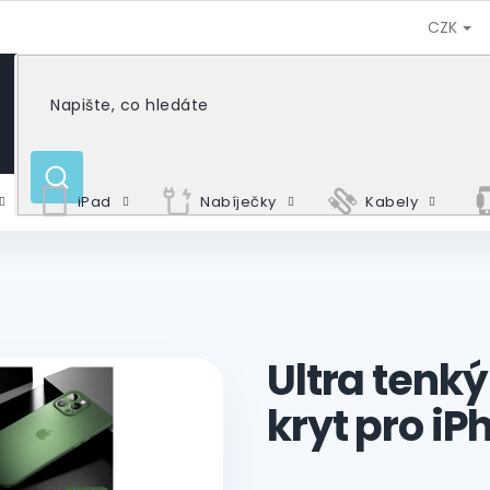
CZK
HLEDAT
iPad
Nabíječky
Kabely
Ultra tenk
kryt pro iP