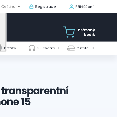
Registrace
Čeština
Přihlášení
Prázdný
košík
Držáky
Sluchátka
Ostatní
ý transparentní
hone 15