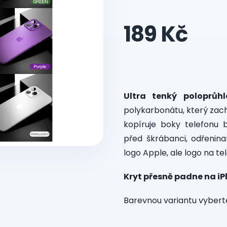
189 Kč
Měrná
cena:
Ultra tenký poloprůh
polykarbonátu, který zach
kopíruje boky telefonu 
před škrábanci, odřenina
logo Apple, ale logo na te
Kryt přesně padne na iP
Barevnou variantu vyberte