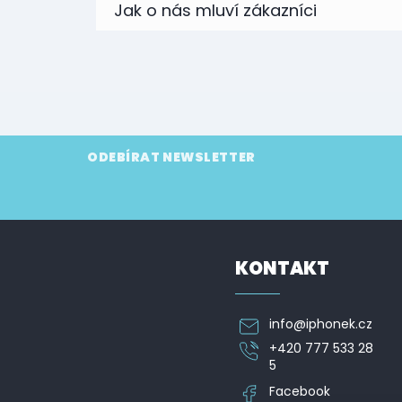
Z
ODEBÍRAT NEWSLETTER
á
p
Vložte svůj e-mail a my vám budeme zasílat informa
a
t
í
KONTAKT
info
@
iphonek.cz
+420 777 533 28
5
Facebook