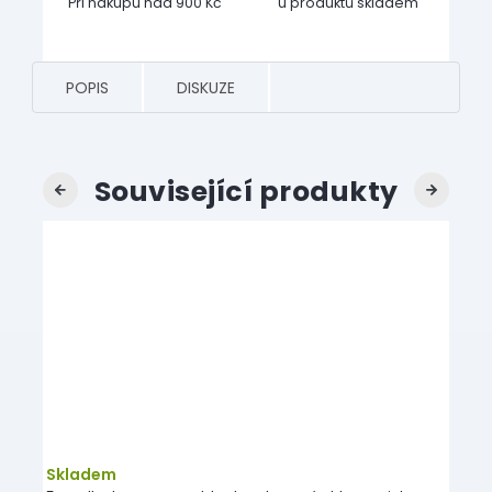
Při nákupu nad 900 Kč
u produktů skladem
POPIS
DISKUZE
Související produkty
Previous
Next
Skladem
Skl