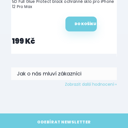
5D Full Glue Protect black ochranné sklo pro iPhone
Spige
12 Pro Max
DO KOŠÍKU
199 Kč
36
Zobrazit další hodnocení
Z
á
ODEBÍRAT NEWSLETTER