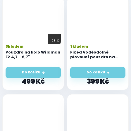
–23 %
Skladem
Skladem
Pouzdro na kolo Wildman
Fixed Voděodolné
E2 4,7 - 6,7"
plovoucí pouzdro na
mobil Float Max s
kvalitním uzamykacím
systémem a certifikací
DO KOŠÍKU
DO KOŠÍKU
IPX8, černá
499 Kč
399 Kč