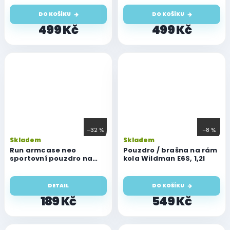
DO KOŠÍKU
DO KOŠÍKU
499 Kč
499 Kč
–32 %
–8 %
Skladem
Skladem
Run armcase neo
Pouzdro / brašna na rám
sportovní pouzdro na
kola Wildman E6S, 1,2l
ruku "XL"
DETAIL
DO KOŠÍKU
189 Kč
549 Kč