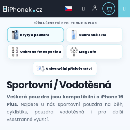
Přejít
PŘÍSLUŠENSTVÍ PRO IPHONE 16 PLUS
na
obsah
Kryty a pouzdra
Ochranná skla
Ochrana fotoaparátu
MagSafe
Univerzální příslušenství
Sportovní / Vodotěsná
Veškerá pouzdra jsou kompatibilní s iPhone 16
Plus.
Najdete u nás sportovní pouzdra na běh,
cyklistiku, pouzdra vodotěsná i pro další
všestranné využití.