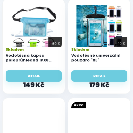
–50 %
–10 %
Skladem
Skladem
Vodotěsná kapsa
Vodotěsné univerzální
poloprůhledná IPX8
pouzdro "XL"
(22x15,5)
DETAIL
DETAIL
149 Kč
179 Kč
Akce