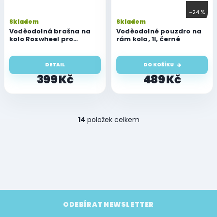
–24 %
Skladem
Skladem
Voděodolná brašna na
Voděodolné pouzdro na
kolo Roswheel pro
rám kola, 1l, černé
mobilní telefon
DETAIL
DO KOŠÍKU
399 Kč
489 Kč
O
14
položek celkem
v
l
á
d
a
c
í
p
Z
r
á
ODEBÍRAT NEWSLETTER
v
p