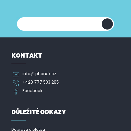
k
Vložte svůj e-mail a my vám budeme zasílat
a
y
informace o nových produktech na našem e-
t
v
shopu.
í
ý
p
i
s
u
KONTAKT
info
@
iphonek.cz
+420 777 533 285
Facebook
DŮLEŽITÉ ODKAZY
Doprava a platba