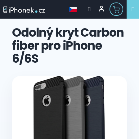
Přejít
na
Odolný kryt Carbon
obsah
fiber pro iPhone
6/6S