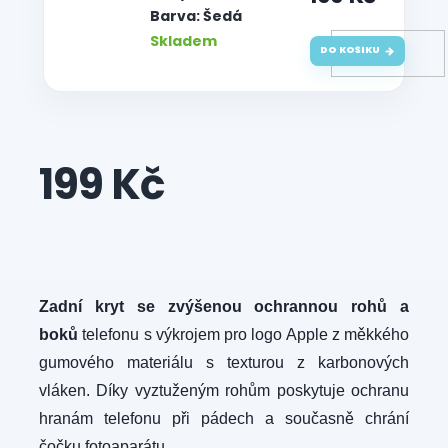
Barva: Šedá
Skladem
DO KOŠÍKU
199 Kč
Měrná
cena:
Zadní kryt se zvýšenou ochrannou rohů a
boků
telefonu s výkrojem pro logo Apple z měkkého
gumového materiálu s texturou z karbonových
vláken. Díky vyztuženým rohům poskytuje ochranu
hranám telefonu při pádech a současně chrání
čočku fotoaparátu.