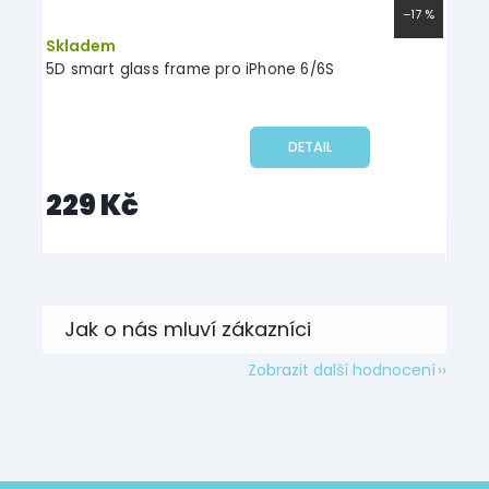
–47 %
–17 %
Skladem
Skl
Phone
5D smart glass frame pro iPhone 6/6S
Meta
iPho
DETAIL
229 Kč
19
Zobrazit další hodnocení