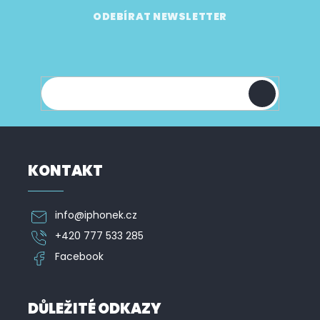
Z
á
ODEBÍRAT NEWSLETTER
p
Vložte svůj e-mail a my vám budeme zasílat
a
informace o nových produktech na našem e-
t
shopu.
í
KONTAKT
info
@
iphonek.cz
+420 777 533 285
Facebook
DŮLEŽITÉ ODKAZY