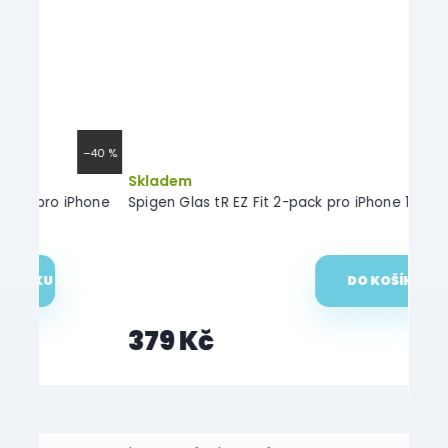
–40 %
–24 %
Skladem
Skl
hone
Spigen Glas tR EZ Fit 2-pack pro iPhone 12/12 Pro
Spige
DO KOŠÍKU
379 Kč
36