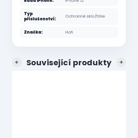
Řada iPhone
:
iPhone 12
Typ
Ochranné sklo/fólie
příslušenství
:
Značka
:
Hofi
Související produkty
Previous
Next