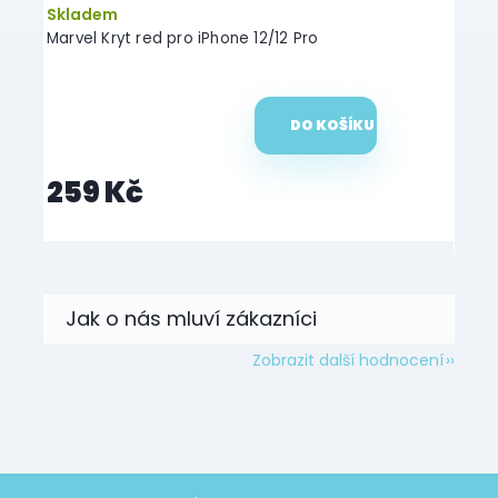
Skladem
Skl
Marvel Kryt red pro iPhone 12/12 Pro
Odol
iPhon
DO KOŠÍKU
21
259 Kč
Zobrazit další hodnocení
Z