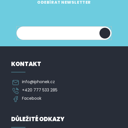
á
ODEBÍRAT NEWSLETTER
p
Vložte svůj e-mail a my vám budeme zasílat
a
informace o nových produktech na našem e-
t
shopu.
í
KONTAKT
info
@
iphonek.cz
+420 777 533 285
Facebook
DŮLEŽITÉ ODKAZY