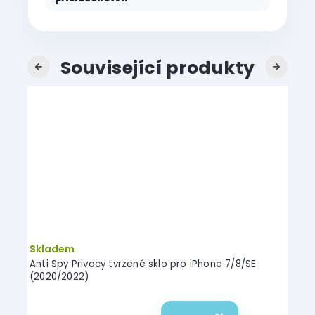
Související produkty
Previous
Next
AKC
–40 %
Průměrné
Skladem
Skl
hodnocení
hone
Anti Spy Privacy tvrzené sklo pro iPhone 7/8/SE
5D cl
produktu
(2020/2022)
iPho
je
5,0