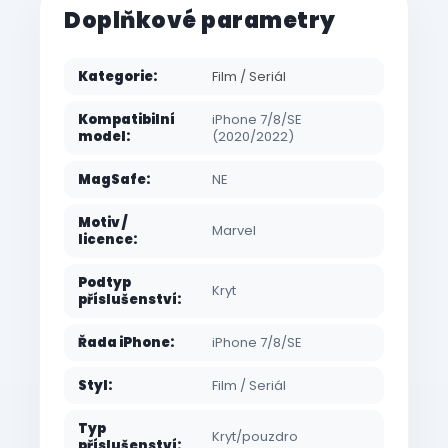
Doplňkové parametry
Kategorie
:
Film / Seriál
Kompatibilní
iPhone 7/8/SE
model
:
(2020/2022)
MagSafe
:
NE
Motiv /
Marvel
licence
:
Podtyp
Kryt
příslušenství
:
Řada iPhone
:
iPhone 7/8/SE
Styl
:
Film / Seriál
Typ
Kryt/pouzdro
příslušenství
: