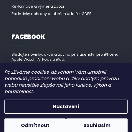
Reklamace a výměna zboží
Podmínky ochrany osobních údajů - GDPR
FACEBOOK
Sledujte novinky, akce a tipy na příslušenství pro iPhone,
Apple Watch, AirPods a iPad.
Navštívit Facebook →
Používáme cookies, abychom Vám umožnili
pohodlné prohlížení webu a díky analýze provozu
webu neustále zlepšovali jeho funkce, výkon a
použitelnost.
Copyright 2026
iPhonek.cz
. Všechna práva vyhrazena.
Nastavení
Grafický návrh vytvořil a nakódoval
JirkaVyhnalek.cz
Odmítnout
Souhlasím
Vytvořil Shoptet