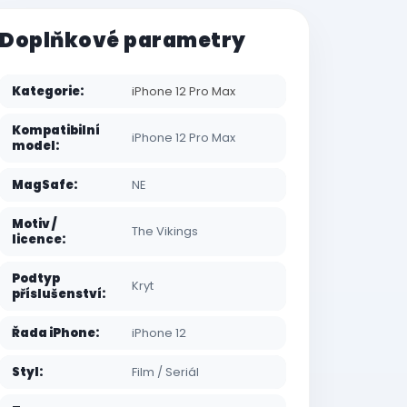
Doplňkové parametry
Kategorie
:
iPhone 12 Pro Max
Kompatibilní
iPhone 12 Pro Max
model
:
MagSafe
:
NE
Motiv /
The Vikings
licence
:
Podtyp
Kryt
příslušenství
:
Řada iPhone
:
iPhone 12
Styl
:
Film / Seriál