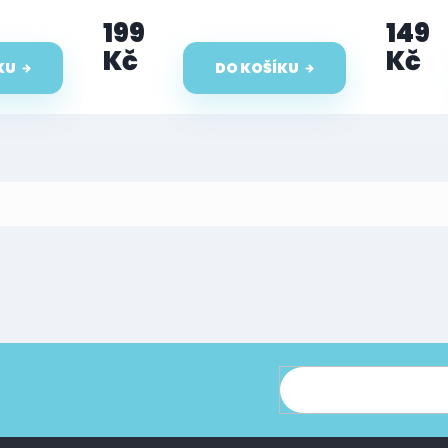
199
149
Kč
Kč
KU
DO KOŠÍKU
ce o nových produktech na našem e-shopu.