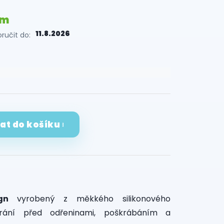
em
11.8.2026
učit do:
dat do košíku
ign
vyrobený z měkkého silikonového
hrání před odřeninami, poškrábáním a