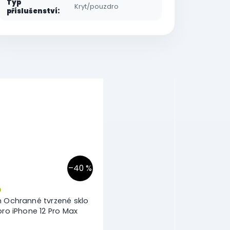
Typ
Kryt/pouzdro
příslušenství
:
–40 %
m
n Ochranné tvrzené sklo
pro iPhone 12 Pro Max