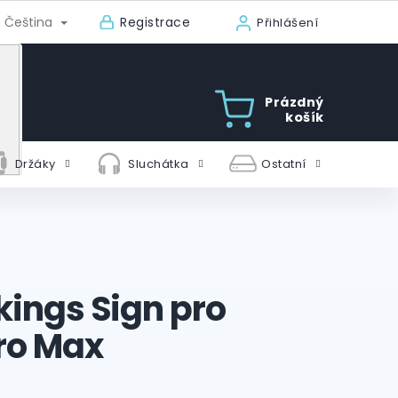
Registrace
Čeština
Přihlášení
Prázdný
košík
Držáky
Sluchátka
Ostatní
kings Sign pro
Pro Max