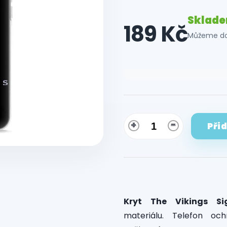
Sklad
189 Kč
Můžeme dor
Měrná
cena:
Při
Kryt The Vikings S
materiálu. Telefon oc