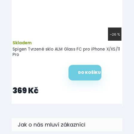
–26 %
Skladem
Skl
Spigen Tvrzené sklo ALM Glass FC pro iPhone X/XS/11
Swiss
Pro
X/XS
DO KOŠÍKU
18
369 Kč