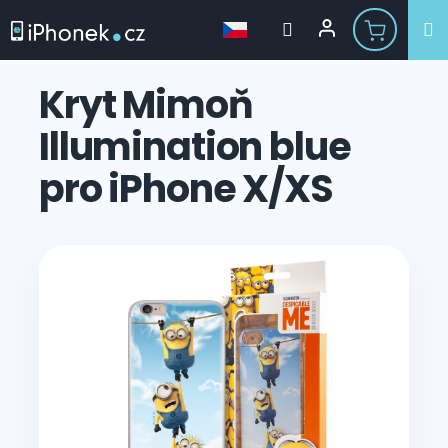
Přejít
na
Kryt Mimoň
obsah
Illumination blue
pro iPhone X/XS